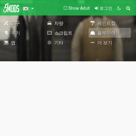
Show Adult
로그인
도구
차량
페인트잡
무기
스크립트
플레이어
맵
기타
더 보기