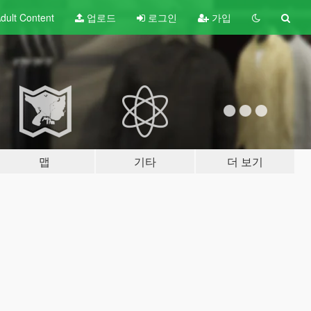
dult
Content
업로드
로그인
가입
맵
기타
더 보기