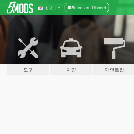
5mods on Discord
한국어
도구
차량
페인트잡