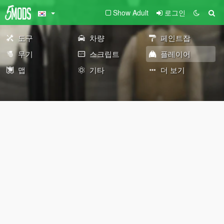
Show Adult
로그인
도구
차량
페인트잡
무기
스크립트
플레이어
맵
기타
더 보기