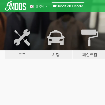
5mods on Discord
한국어
도구
차량
페인트잡