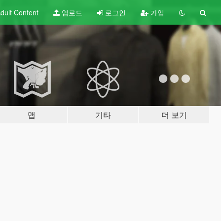
dult
Content
업로드
로그인
가입
맵
기타
더 보기