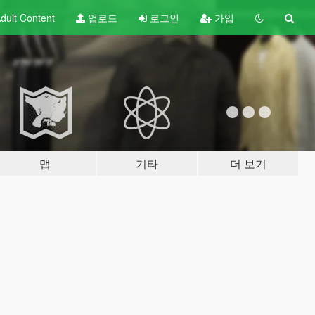
dult
Content
업로드
로그인
가입
맵
기타
더 보기