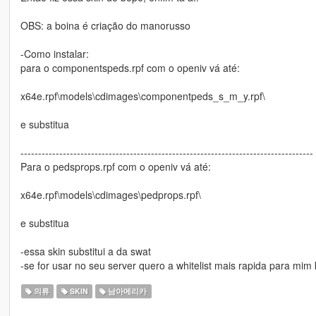
OBS: a boina é criação do manorusso
-Como instalar:
para o componentspeds.rpf com o openiv vá até:
x64e.rpf\models\cdimages\componentpeds_s_m_y.rpf\
e substitua
-----------------------------------------------------------------------------------
Para o pedsprops.rpf com o openiv vá até:
x64e.rpf\models\cdimages\pedprops.rpf\
e substitua
-essa skin substitui a da swat
-se for usar no seu server quero a whitelist mais rapida para mim
의류
SKIN
남아메리카