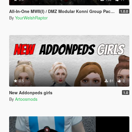
All-In-One MWII(I) / DMZ Modular Konni Group Pack [Add-On Ped & MP Male]
1.0.0
By
YourWelshRaptor
0.5
81
3
New Addonpeds girls
1.0
By
Artoosmods