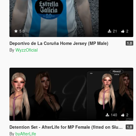
5.0
21
2
Deportivo de La Coruña Home Jersey (MP Male)
1.0
By
WyzzOficial
140
2
Detention Set - AfterLife for MP Female (fitted on Slut Body)
1.0
By
byAfterLife