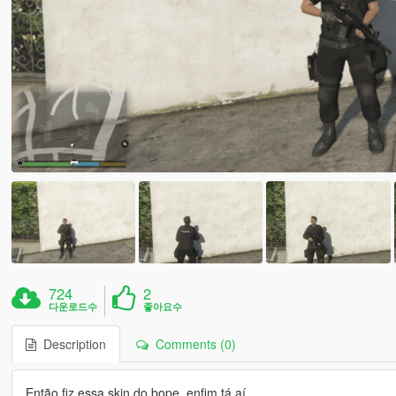
724
2
다운로드수
좋아요수
Description
Comments (0)
Então fiz essa skin do bope, enfim tá aí.