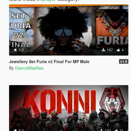
5.0
157
4
Jewellery Set Furia v2 Final For MP Male
v1.0
By
GiancaMasNaa
5.0
132
11