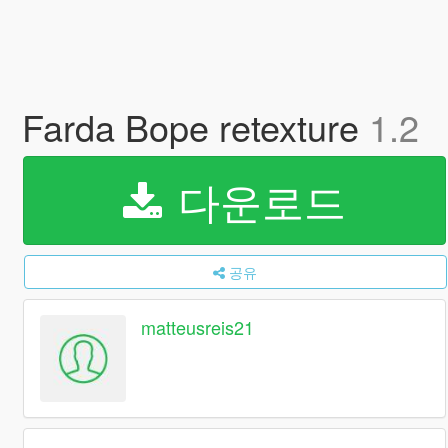
Farda Bope retexture
1.2
다운로드
공유
matteusreis21