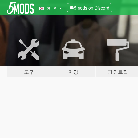
5mods on Discord
한국어
도구
차량
페인트잡