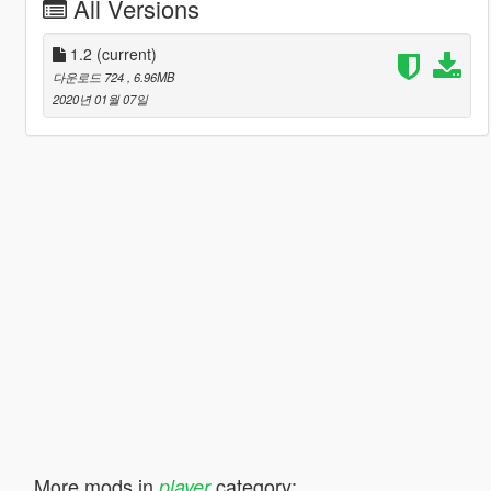
All Versions
1.2
(current)
다운로드 724
, 6.96MB
2020년 01월 07일
More mods in
category:
player