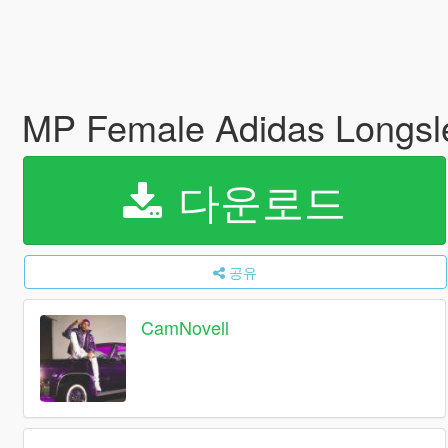
MP Female Adidas Longs
다운로드
공유
CamNovell