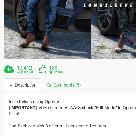
10,412
130
다운로드수
좋아요수
Description
Comments (5)
Install Mods using OpenIV.
[IMPORTANT]
Make sure to ALWAYS check "Edit Mode" in OpenIV be
Files!
The Pack contains 3 different Longsleeve Textures.