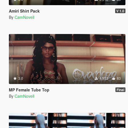
Amiri Shirt Pack
V 1.0
By
CamNovell
3.0
4,533
83
MP Female Tube Top
Final
By
CamNovell