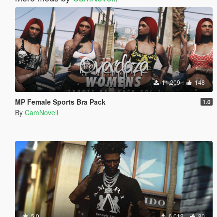
11,209
148
MP Female Sports Bra Pack
1.0
By
CamNovell
5.0
6,012
80