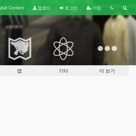
dult
Content
업로드
로그인
가입
맵
기타
더 보기