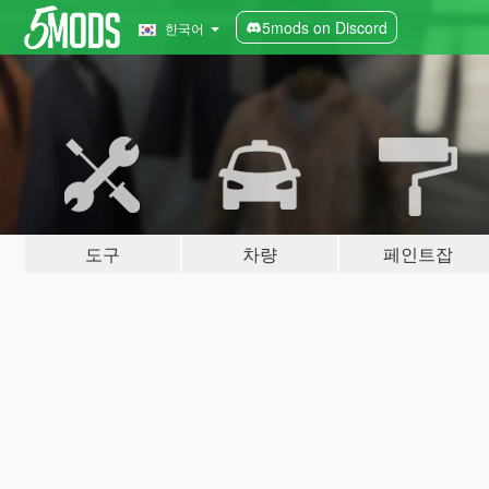
5mods on Discord
한국어
도구
차량
페인트잡