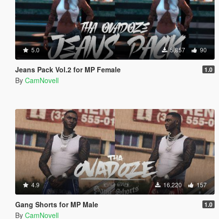
5.0
5,857
90
Jeans Pack Vol.2 for MP Female
1.0
By
CamNovell
4.9
16,220
157
Gang Shorts for MP Male
1.0
By
CamNovell