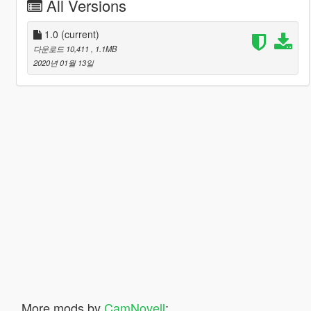
All Versions
1.0
(current)
다운로드 10,411
, 1.1MB
2020년 01월 13일
More mods by
CamNovell
: