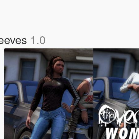
leeves
1.0