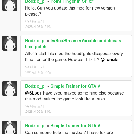
Bodzio_pl
»
Point Finger in SP 👉
Hello, Can you update this mod for new version
please.?
내용 보기
2026년 03월 24일
Bodzio_pl
»
fwBoxStreamerVariable and decals
limit patch
After install this mod the headlights disappear every
time I enter the game. How can I fix it ?
@Tanuki
내용 보기
2026년 02월 22일
Bodzio_pl
»
Simple Trainer for GTA V
@SL381
have yyou maybe something else because
this mod makes the game look like a trash
내용 보기
2026년 02월 14일
Bodzio_pl
»
Simple Trainer for GTA V
Can someone help me maybe ? I have texture