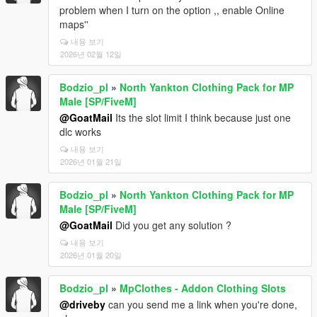
problem when I turn on the option ,, enable Online
maps''
내용 보기
2026년 02월 12일
Bodzio_pl
»
North Yankton Clothing Pack for MP
Male [SP/FiveM]
@GoatMail
Its the slot limit I think because just one
dlc works
내용 보기
2026년 01월 21일
Bodzio_pl
»
North Yankton Clothing Pack for MP
Male [SP/FiveM]
@GoatMail
Did you get any solution ?
내용 보기
2026년 01월 20일
Bodzio_pl
»
MpClothes - Addon Clothing Slots
@driveby
can you send me a link when you're done,