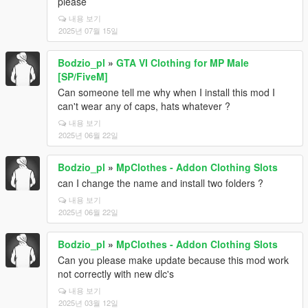
please
내용 보기
2025년 07월 15일
Bodzio_pl
»
GTA VI Clothing for MP Male
[SP/FiveM]
Can someone tell me why when I install this mod I
can't wear any of caps, hats whatever ?
내용 보기
2025년 06월 22일
Bodzio_pl
»
MpClothes - Addon Clothing Slots
can I change the name and install two folders ?
내용 보기
2025년 06월 22일
Bodzio_pl
»
MpClothes - Addon Clothing Slots
Can you please make update because this mod work
not correctly with new dlc's
내용 보기
2025년 03월 12일