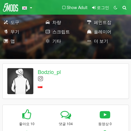
Show Adult
로그인
도구
차량
페인트잡
무기
스크립트
플레이어
맵
기타
더 보기
Bodzio_pl
좋아요 10
댓글 104
동영상 0