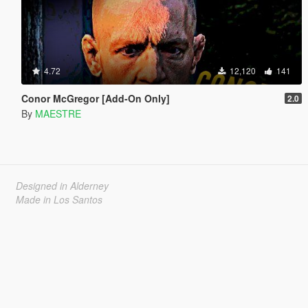
4.72
12,120
141
Conor McGregor [Add-On Only]
2.0
By
MAESTRE
Designed in Alderney
Made in Los Santos