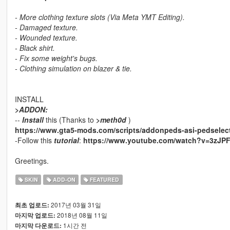
- More clothing texture slots (Via Meta YMT Editing).
- Damaged texture.
- Wounded texture.
- Black shirt.
- Fix some weight's bugs.
- Clothing simulation on blazer & tie.
INSTALL
>
ADDON:
--
Install
this (Thanks to
>
meth0d
)
https://www.gta5-mods.com/scripts/addonpeds-asi-pedselec
-Follow this
tutorial
:
https://www.youtube.com/watch?v=3zJP
Greetings.
SKIN
ADD-ON
FEATURED
2017년 03월 31일
최초 업로드:
2018년 08월 11일
마지막 업로드:
1시간 전
마지막 다운로드: