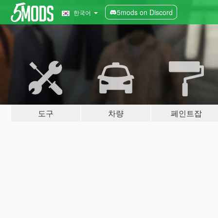
5mods on Discord
한국어
도구
차량
페인트잡