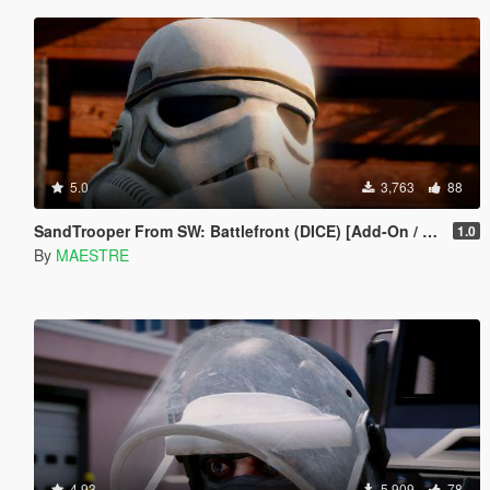
5.0
3,763
88
SandTrooper From SW: Battlefront (DICE) [Add-On / Replace]
1.0
By
MAESTRE
4.93
5,909
78