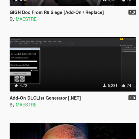
GIGN Doc From R6 Siege [Add-On / Replace]
1.0
By
MAESTRE
4.72
5,281
74
Add-On DLCList Generator [.NET]
1.0
By
MAESTRE