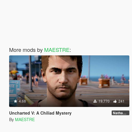
More mods by
MAESTRE
:
4.68
19,770
241
Uncharted V: A Chiliad Mystery
Nathan Drake from Uncharted 4 -Beta-
By
MAESTRE