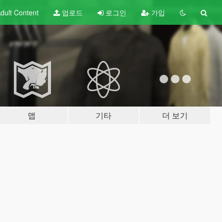
dult
Content
업로드
로그인
가입
맵
기타
더 보기