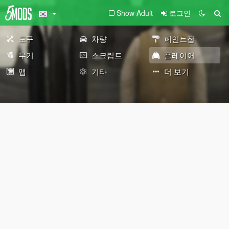
Show Adult
로그인
도구
차량
페인트잡
무기
스크립트
플레이어
맵
기타
더 보기