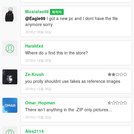
Mustafas98
제작자
@Eagle99
I got a new pc and I dont have the file
anymore sorry
2018년 09월 03일
Haraldxd
Where do u find this in the store?
2018년 12월 22일
Ze-Krush
you prolly shouldnt use fakes as reference images
2018년 12월 26일
Omar_Hopman
There isn't anything in the .ZIP only pictures...
2019년 10월 22일
Alex2114