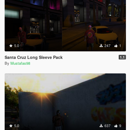
5.0
247
1
Santa Cruz Long Sleeve Pack
1.1
By
Mustafas98
5.0
637
9