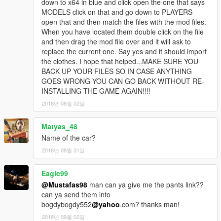
down to x64 in blue and click open the one that says
MODELS click on that and go down to PLAYERS
open that and then match the files with the mod files.
When you have located them double click on the file
and then drag the mod file over and it will ask to
replace the current one. Say yes and it should import
the clothes. I hope that helped...MAKE SURE YOU
BACK UP YOUR FILES SO IN CASE ANYTHING
GOES WRONG YOU CAN GO BACK WITHOUT RE-
INSTALLING THE GAME AGAIN!!!!
2018년 08월 02일
Matyas_48
Name of the car?
2018년 08월 31일
Eagle99
@Mustafas98
man can ya give me the pants link??
can ya send them into
bogdybogdy552
@yahoo
.com? thanks man!
2018년 09월 02일