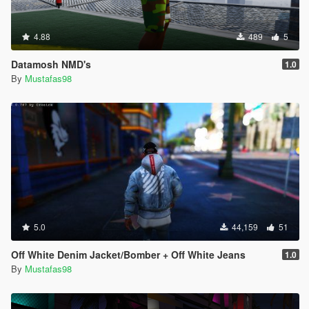
4.88
489
5
Datamosh NMD's
1.0
By
Mustafas98
5.0
44,159
51
Off White Denim Jacket/Bomber + Off White Jeans
1.0
By
Mustafas98