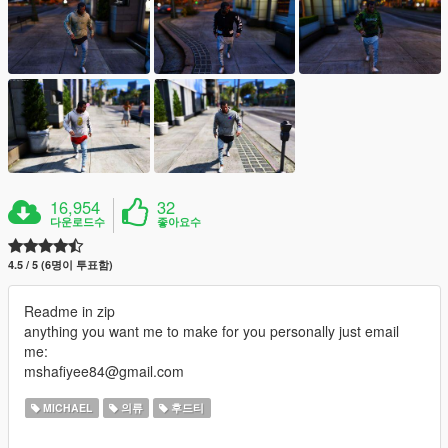
16,954
32
다운로드수
좋아요수
4.5 / 5 (6명이 투표함)
Readme in zip
anything you want me to make for you personally just email
me:
mshafiyee84@gmail.com
MICHAEL
의류
후드티