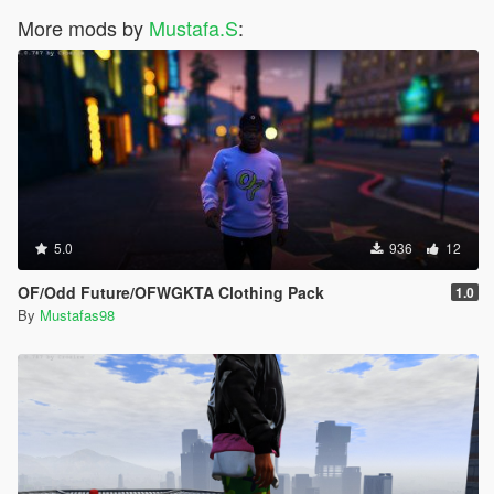
More mods by
Mustafa.S
:
5.0
936
12
OF/Odd Future/OFWGKTA Clothing Pack
1.0
By
Mustafas98