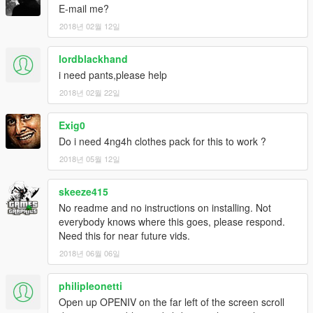
E-mail me?
2018년 02월 12일
lordblackhand
i need pants,please help
2018년 02월 22일
Exig0
Do i need 4ng4h clothes pack for this to work ?
2018년 05월 12일
skeeze415
No readme and no instructions on installing. Not
everybody knows where this goes, please respond.
Need this for near future vids.
2018년 06월 06일
philipleonetti
Open up OPENIV on the far left of the screen scroll