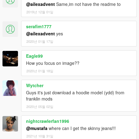
@ailexadvent
Same,im not have the readme to
2019년 12월 01일
serafim1777
@ailexadvent
yes
2020년 01월 17일
Eagle99
How you focus on image??
2020년 01월 18일
Wytcher
Guys it's just download a hoodie model (ydd) from
franklin mods
2020년 05월 02일
nightcrawlerfan1996
@mustafa
where can I get the skinny jeans!!!
2021년 10월 31일