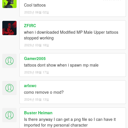
Cool tattoos
2022년 06월 02일
ZFIRC
when i downloaded Modified MP Male Upper tattoos
stopped working
2023년 03월 18일
Gamer2005
tattoos dont show when i spawn mp male
2023년 08월 17일
arlxwc
como remove o mod?
2024년 05월 13일
Buster Heiman
Is there anyway I can get a png file so I can have it
imported for my personal character