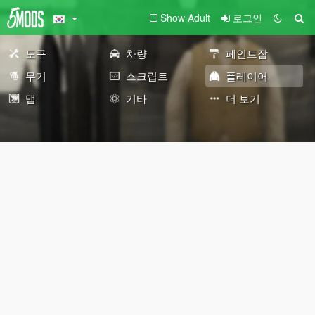
Show Adult
로그인
도구
차량
페인트잡
무기
스크립트
플레이어
맵
기타
더 보기