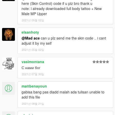
here (Skin Control) code if u plz bro thank u
note: i already downloaded full body tattoo + New
Male MP Upper
2021년 05월 02일
elsanhoty
@Mad ace
can u plz send me the skin code .. i cant
adjust it by my self
2021년 05월 02일
vasimontana
С нами бог
2021년 07월 30일
mattbenayoun
gabisa bang pas diadd malah ada tulisan unable to
add this file
2021년 08월 21일