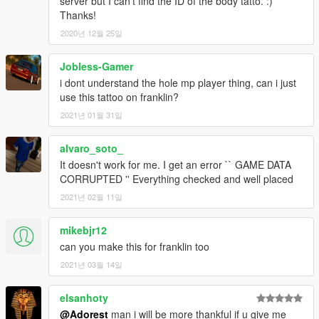
server but I can't find the ID of the body tatto. :)
Thanks!
2020년 12월 25일
Jobless-Gamer
i dont understand the hole mp player thing, can i just
use this tattoo on franklin?
2021년 01월 31일
alvaro_soto_
It doesn't work for me. I get an error `` GAME DATA
CORRUPTED '' Everything checked and well placed
2021년 02월 11일
mikebjr12
can you make this for franklin too
2021년 03월 14일
elsanhoty
@Adorest
man i will be more thankful if u give me