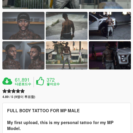
61,891
372
다운로드수
좋아요수
4.89 / 5 (9명이 투표함)
FULL BODY TATTOO FOR MP MALE
My first upload, this is my personal tattoo for my MP
Model.