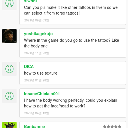
xlwrini
Can you pls make it like other tattoos in fivem so we
can select it from torso tattoos!
2021년 09월 03일
yoshikagekujo
Where in the game do you go to use the tattoo? Like
the body one
2021년 11월 23일
DICA
how to use texture
2022년 01월 28일
InsaneChicken001
I have the body working perfectly, could you explain
how to get the face/head to work?
2022년 04월 13일
Banbanme