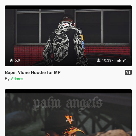
5.0
10,397
91
Bape, Vlone Hoodie for MP
V1
By
Adorest