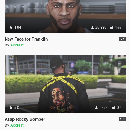
4.94
29,839
155
New Face for Franklin
V1
By
Adorest
5.0
5,650
37
Asap Rocky Bomber
1.0
By
Adorest