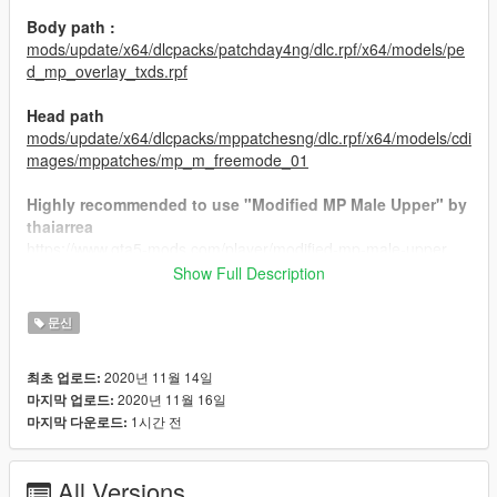
Body path :
mods/update/x64/dlcpacks/patchday4ng/dlc.rpf/x64/models/pe
d_mp_overlay_txds.rpf
Head path
mods/update/x64/dlcpacks/mppatchesng/dlc.rpf/x64/models/cdi
mages/mppatches/mp_m_freemode_01
Highly recommended to use "Modified MP Male Upper" by
thaiarrea
https://www.gta5-mods.com/player/modified-mp-male-upper
Show Full Description
UPDATE : V2
Head & Neck tattoo in 4 skintone.
문신
If you want to support me just subscribe my youtube
2020년 11월 14일
최초 업로드:
Channel.
2020년 11월 16일
마지막 업로드:
Don't reupload!
1시간 전
마지막 다운로드:
Discord
: Peachy#7937
All Versions