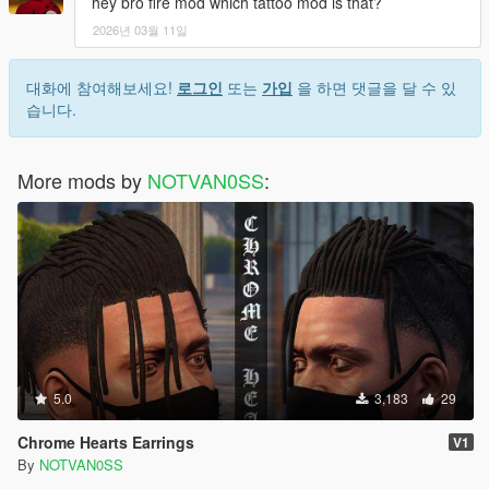
hey bro fire mod which tattoo mod is that?
2026년 03월 11일
대화에 참여해보세요!
로그인
또는
가입
을 하면 댓글을 달 수 있
습니다.
More mods by
NOTVAN0SS
:
5.0
3,183
29
Chrome Hearts Earrings
V1
By
NOTVAN0SS