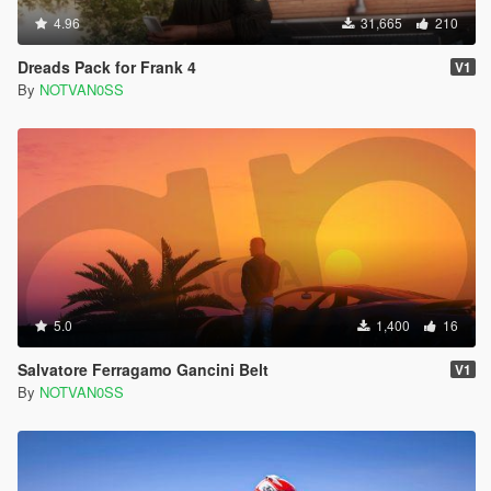
4.96
31,665
210
Dreads Pack for Frank 4
V1
By
NOTVAN0SS
5.0
1,400
16
Salvatore Ferragamo Gancini Belt
V1
By
NOTVAN0SS