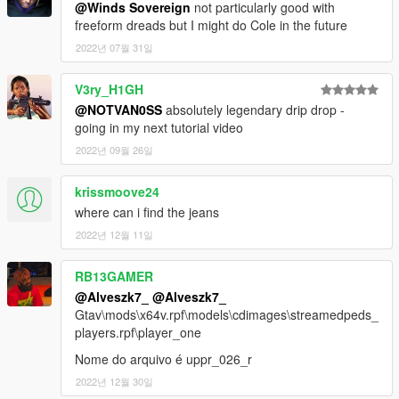
@Winds Sovereign
not particularly good with
freeform dreads but I might do Cole in the future
2022년 07월 31일
V3ry_H1GH
@NOTVAN0SS
absolutely legendary drip drop -
going in my next tutorial video
2022년 09월 26일
krissmoove24
where can i find the jeans
2022년 12월 11일
RB13GAMER
@Alveszk7_
@Alveszk7_
Gtav\mods\x64v.rpf\models\cdimages\streamedpeds_
players.rpf\player_one
Nome do arquivo é uppr_026_r
2022년 12월 30일