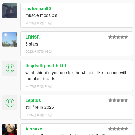
motorman96
muscle mods pls
2023년 03월 10일
LRNSR
5 stars
2023년 07월 06일
fhsjdsdfgjhsdfhjkhf
what shirt did you use for the 4th pic, like the one with
the blue dreads
2023년 09월 03일
Lepitus
still fire in 2025
2025년 03월 10일
Alphaxx