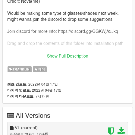
Credit: Nova(me)
Would be making some type of glasses/shades next week,
might wanna join the discord to drop some suggestions.
Join discord for more info: https://discord.gg/GGKWjA5Jkq
Drag and drop the contents of this folder into installation path
Installation path:
Show Full Description
Gtav\mods\x64v.rpf\models\cdimages\streamedpeds_players.r
pf\player_one
FRANKLIN
헤어
Criticism/Feedback is always welcome.
2022년 04월 17일
최초 업로드:
2022년 04월 17일
마지막 업로드:
7시간 전
마지막 다운로드:
All Versions
V1
(current)
다운로드 18,427
, 12.3MB