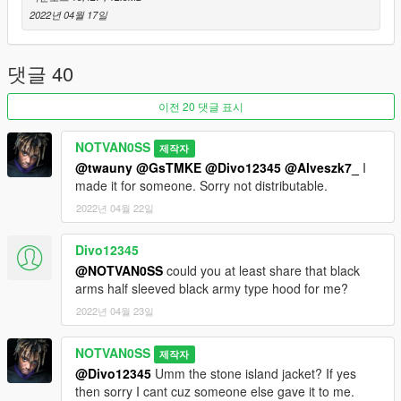
2022년 04월 17일
댓글 40
이전 20 댓글 표시
NOTVAN0SS
제작자
@twauny
@GsTMKE
@Divo12345
@Alveszk7_
I
made it for someone. Sorry not distributable.
2022년 04월 22일
Divo12345
@NOTVAN0SS
could you at least share that black
arms half sleeved black army type hood for me?
2022년 04월 23일
NOTVAN0SS
제작자
@Divo12345
Umm the stone island jacket? If yes
then sorry I cant cuz someone else gave it to me.