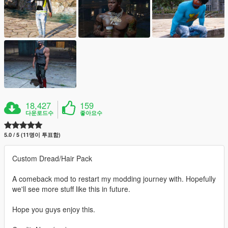
18,427
159
다운로드수
좋아요수
5.0 / 5 (11명이 투표함)
Custom Dread/Hair Pack
A comeback mod to restart my modding journey with. Hopefully
we'll see more stuff like this in future.
Hope you guys enjoy this.