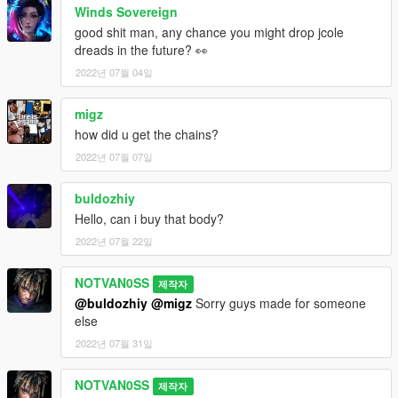
Winds Sovereign
good shit man, any chance you might drop jcole
dreads in the future? 👀
2022년 07월 04일
migz
how did u get the chains?
2022년 07월 07일
buldozhiy
Hello, can i buy that body?
2022년 07월 22일
NOTVAN0SS
제작자
@buldozhiy
@migz
Sorry guys made for someone
else
2022년 07월 31일
NOTVAN0SS
제작자