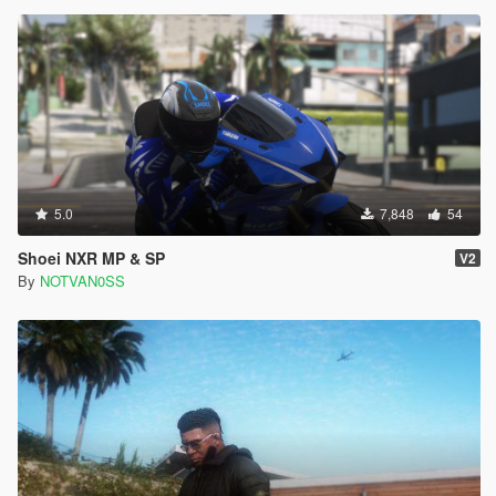
5.0
7,848
54
Shoei NXR MP & SP
V2
By
NOTVAN0SS