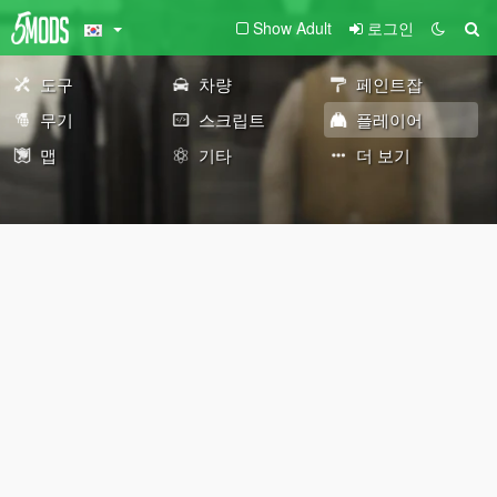
Show Adult
로그인
도구
차량
페인트잡
무기
스크립트
플레이어
맵
기타
더 보기