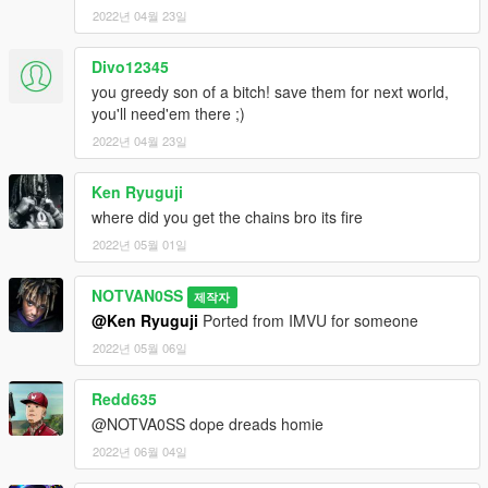
2022년 04월 23일
Divo12345
you greedy son of a bitch! save them for next world,
you'll need'em there ;)
2022년 04월 23일
Ken Ryuguji
where did you get the chains bro its fire
2022년 05월 01일
NOTVAN0SS
제작자
@Ken Ryuguji
Ported from IMVU for someone
2022년 05월 06일
Redd635
@NOTVA0SS dope dreads homie
2022년 06월 04일