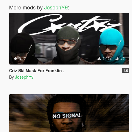
More mods by
JosephY9
:
3.17
7,074
47
Crtz Ski Mask For Franklin .
1.0
By
JosephY9