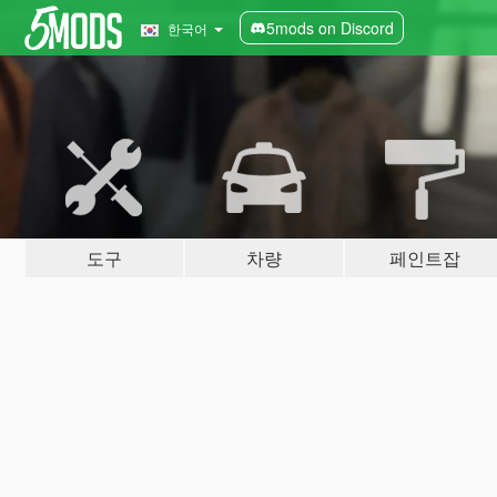
5mods on Discord
한국어
도구
차량
페인트잡