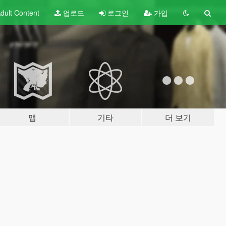
dult
Content
업로드
로그인
가입
맵
기타
더 보기