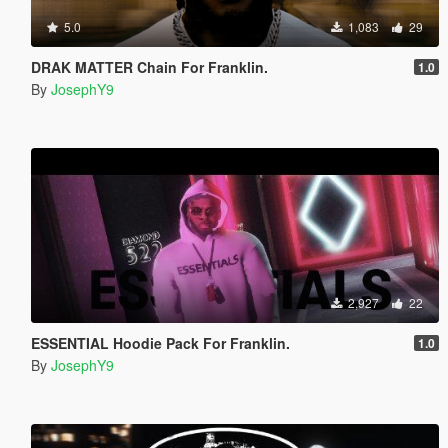
5.0
1,083
29
DRAK MATTER Chain For Franklin.
1.0
By
JosephY9
2,927
22
ESSENTIAL Hoodie Pack For Franklin.
1.0
By
JosephY9