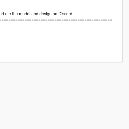
==============
Send me the model and design on Discord
=================================================