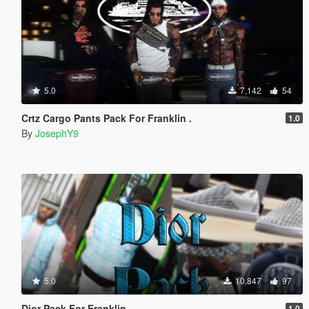
5.0
7,142
54
Crtz Cargo Pants Pack For Franklin .
1.0
By
JosephY9
5.0
10,847
97
Dior Pack For Franklin
1.0