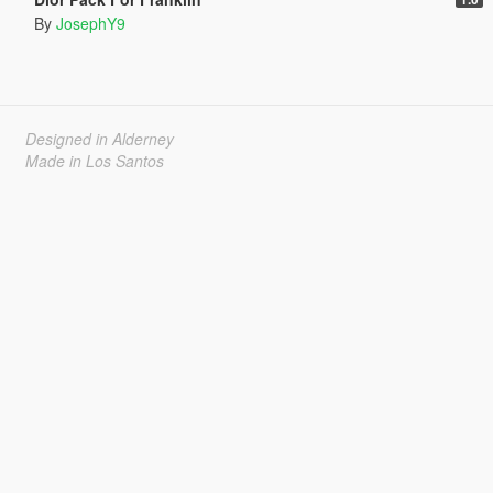
By
JosephY9
Designed in Alderney
Made in Los Santos