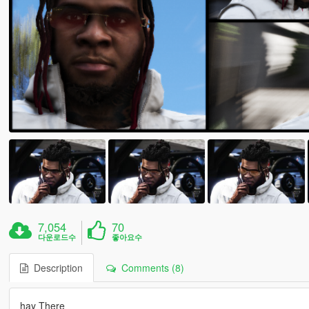
7,054
70
다운로드수
좋아요수
Description
Comments (8)
hay There