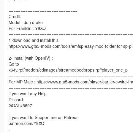
.
=============================
Credit:
Model : don drako
For Franklin : Y9XQ
====================================================
1-download and install this:
https://www.gta5-mods.com/tools/emfsp-easy-mod-folder-for-sp-p
2- instal (with OpenIV) :
Go to
x64v.rpf/models/cdimages/streamedpedprops.rpf/player_one_p
====================================================
For MP Male : https://www.gta5-mods.com/player/cartier-c-wire-f
====================================================
if you want any Help
Discord:
GOAT#5697
.
if you want to Support me on Patreon
patreon.com/Y9XQ
.