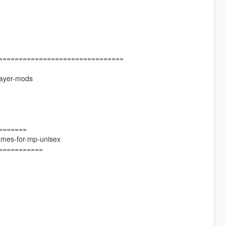
===============================
layer-mods
=======
rames-for-mp-unisex
===========