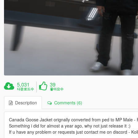
5,031
39
다운로드수
좋아요수
Description
Comments (6)
Canada Goose Jacket orignally converted from ped to MP Male -
Something i did for almost a year ago, why not just release it :)
If u have any problem or requests just contact me on discord - Ko