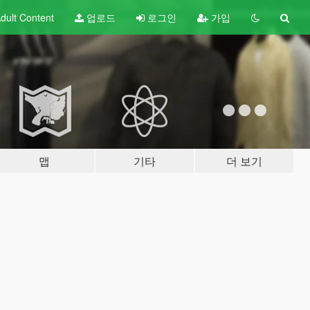
dult
Content
업로드
로그인
가입
맵
기타
더 보기