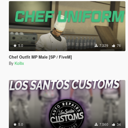
5.0
7,329
76
Chef Outfit MP Male [SP / FiveM]
By
Kollix
5.0
7,560
34