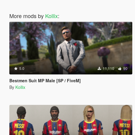
More mods by
Kollix
:
5.0
11,110
90
Bestmen Suit MP Male [SP / FiveM]
By
Kollix