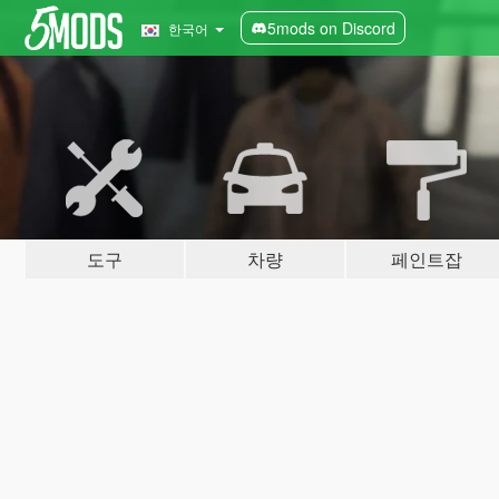
5mods on Discord
한국어
도구
차량
페인트잡