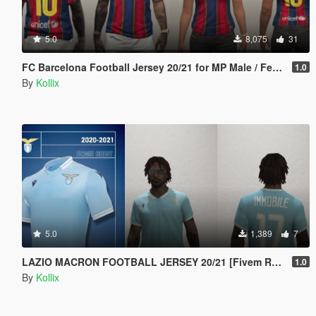
5.0
8,075
31
FC Barcelona Football Jersey 20/21 for MP Male / Female [ SP /FiveM]
1.0
By
Kollix
5.0
1,389
7
LAZIO MACRON FOOTBALL JERSEY 20/21 [Fivem Ready]
1.0
By
Kollix