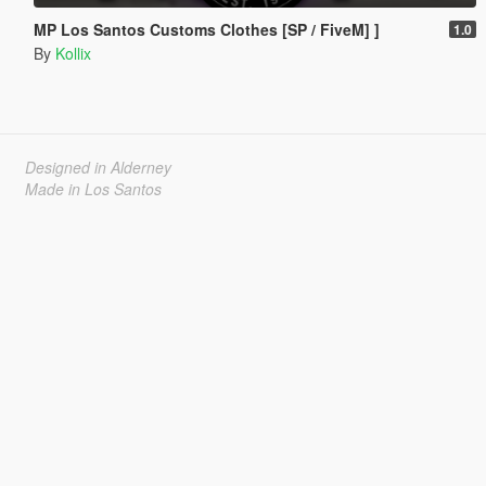
MP Los Santos Customs Clothes [SP / FiveM] ]
1.0
By
Kollix
Designed in Alderney
Made in Los Santos