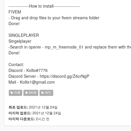
--------------How to install------------------
FIVEM
- Drag and drop files to your fivem streams folder
Done!
SINGLEPLAYER
Singelplayer
-Search in openiv - mp_m_freemode_01 and replace them with the
Done!
Contact:
Discord - Kollix#7776
Discord Server - https://discord.gg/Z6crNgP
Mail - Kollix1@gmail.com
의류
SKIN
재킷
2021년 12월 24일
최초 업로드:
2021년 12월 24일
마지막 업로드:
2시간 전
마지막 다운로드: