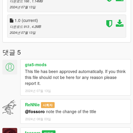
다운로드 166
, 1.14MB
2024년 07월 13일
1.0
(current)
다운로드 913
, 4.2MB
2024년 07월 13일
댓글 5
gta5-mods
This file has been approved automatically. If you think
this file should not be here for any reason please
report it.
2024년 07월 13일
ReNNie
사회자
@fossoro
note the change of the title
2024년 08월 03일
fossoro