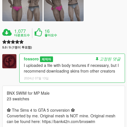
1,077
16
다운로드수
좋아요수
5.0 / 5 (1명이 투표함)
fossoro
고정된 댓글
제작자
I uploaded a file with body textures if necessary, but I
recommend downloading skins from other creators
2024년 07월 13일
BNX SWIM for MP Male
23 swatches
✿ The Sims 4 to GTA 5 conversion ✿
Converted by me. Original mesh is NOT mine. Original mesh
can be found here: https://bank42n.com/bnxswim