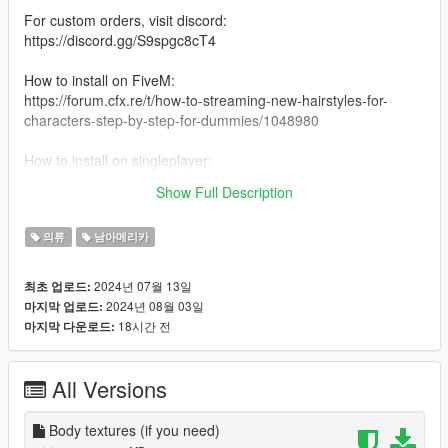
For custom orders, visit discord:
https://discord.gg/S9spgc8cT4
How to install on FiveM:
https://forum.cfx.re/t/how-to-streaming-new-hairstyles-for-
characters-step-by-step-for-dummies/1048980
How to install on singleplayer:
https://www.gta5-mods.com/misc/mpclothes-addon-clothing-
Show Full Description
slots
의류
남아메리카
2024년 07월 13일
최초 업로드:
2024년 08월 03일
마지막 업로드:
18시간 전
마지막 다운로드:
All Versions
Body textures (if you need)