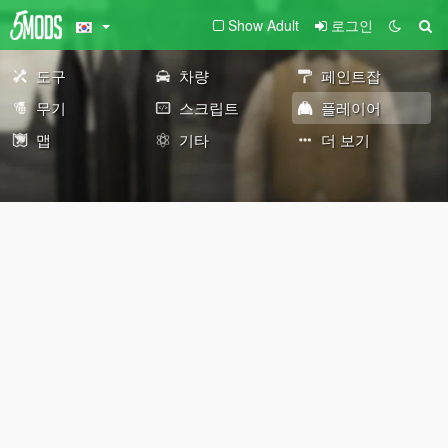
Show Adult
로그인
도구
차량
페인트잡
무기
스크립트
플레이어
맵
기타
더 보기