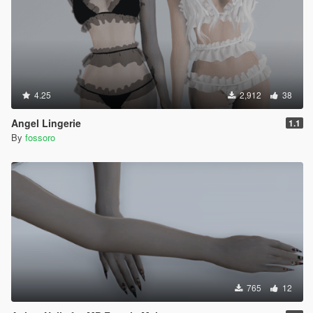
4.25
2,912
38
Angel Lingerie
1.1
By
fossoro
765
12