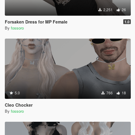
2,251
26
Forsaken Dress for MP Female
1.0
By
fossoro
5.0
766
18
Cleo Chocker
By
fossoro