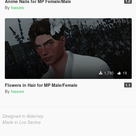
Anime Nails for MP Female/Male
1.0
By
fossoro
1,730
19
Flowers in Hair for MP Male/Female
1.1
By
fossoro
Designed in Alderney
Made in Los Santos