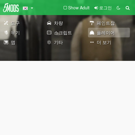
Show Adult
로그인
도구
차량
페인트잡
무기
스크립트
플레이어
맵
기타
더 보기