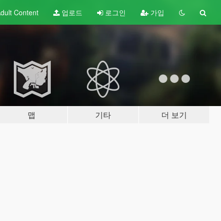
dult
Content
업로드
로그인
가입
맵
기타
더 보기