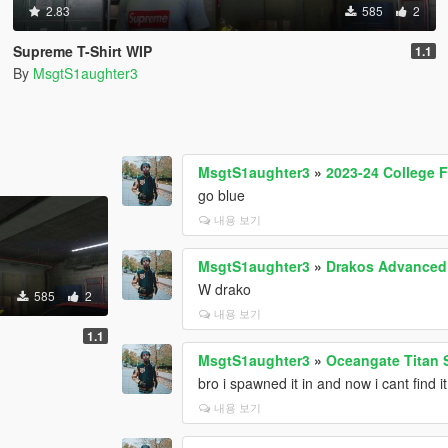
2.83
585
2
Supreme T-Shirt WIP
1.1
By
MsgtS1aughter3
MsgtS1aughter3
»
2023-24 College Fo
go blue
내용 보기
MsgtS1aughter3
»
Drakos Advanced 
W drako
585
2
내용 보기
1.1
MsgtS1aughter3
»
Oceangate Titan 
bro i spawned it in and now i cant find it
내용 보기