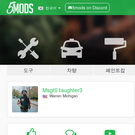
5mods on Discord
한국어
도구
차량
페인트잡
MsgtS1aughter3
Warren Michigan