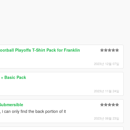
otball Playoffs T-Shirt Pack for Franklin
2023년 12월 07일
+ Basic Pack
2023년 11월 24일
Submersible
, i can only find the back portion of it
2023년 06월 23일