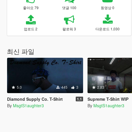
좋아요 79
댓글 100
동영상 0
업로드 2
팔로워 3
다운로드 1,030
최신 파일
5.0
445
3
2.83
Diamond Supply Co. T-Shirt
Supreme T-Shirt WIP
1.1
By
MsgtS1aughter3
By
MsgtS1aughter3