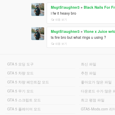
MsgtS1aughter3
»
Black Nails For F
i fw it heavy bro
내용 보기
MsgtS1aughter3
»
Vlone x Juice wrl
ts fire bro but what rings u using ?
내용 보기
GTA 5 모딩 도구
최신 파일
GTA 5 차량 모드
추천 파일
GTA 5 차량 페인트잡 모드
좋아요가 많은 파일
GTA 5 무기 모드
다운로드 수가 많은 
GTA 5 스크립트 모드
최고 평점 파일
GTA 5 플레이어 모드
GTA5-Mods.com 