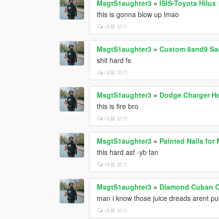
MsgtS1aughter3
»
ISIS-Toyota Hilux
this is gonna blow up lmao
내용 보기
MsgtS1aughter3
»
Custom 8and9 Sa
shit hard fs
내용 보기
MsgtS1aughter3
»
Dodge Charger He
this is fire bro
내용 보기
MsgtS1aughter3
»
Painted Nails for
this hard asf -yb fan
내용 보기
MsgtS1aughter3
»
Diamond Cuban Ch
man i know those juice dreads arent pub
내용 보기