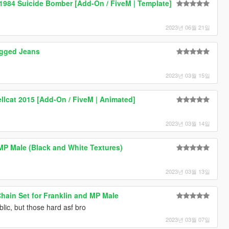
 1984 Suicide Bomber [Add-On / FiveM | Template]
2023년 06월 21일
gged Jeans
2023년 03월 15일
llcat 2015 [Add-On / FiveM | Animated]
2023년 03월 14일
 MP Male (Black and White Textures)
2023년 03월 13일
ain Set for Franklin and MP Male
lic, but those hard asf bro
2023년 03월 07일