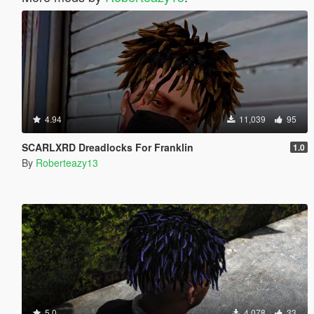
4.94
11,039
95
SCARLXRD Dreadlocks For Franklin
1.0
By
Roberteazy13
5.0
4,078
33