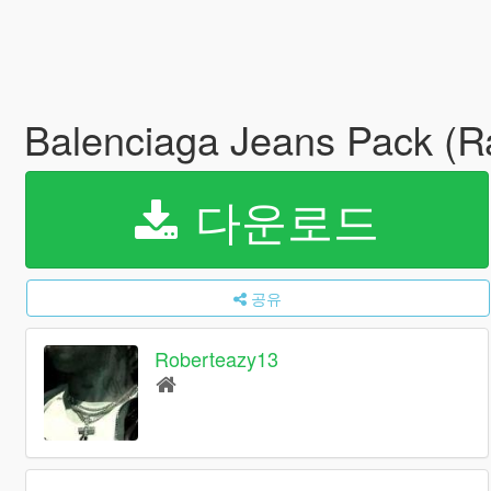
Balenciaga Jeans Pack (Rav
다운로드
공유
Roberteazy13