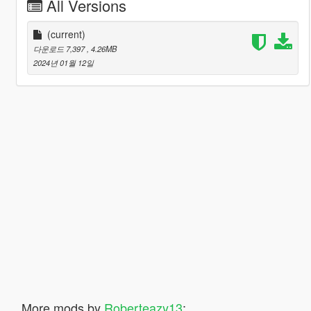
All Versions
(current)
다운로드 7,397
, 4.26MB
2024년 01월 12일
More mods by
Roberteazy13
: