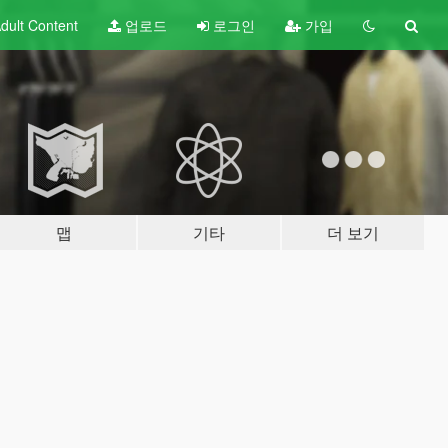
dult
Content
업로드
로그인
가입
맵
기타
더 보기