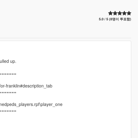
5.0 / 5 (8명이 투표함)
ulled up.
=======
for-franklin#description_tab
=======
amedpeds_players.rpf\player_one
=======