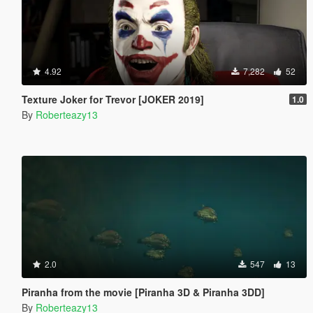
4.92
7,282
52
Texture Joker for Trevor [JOKER 2019]
1.0
By
Roberteazy13
2.0
547
13
Piranha from the movie [Piranha 3D & Piranha 3DD]
By
Roberteazy13