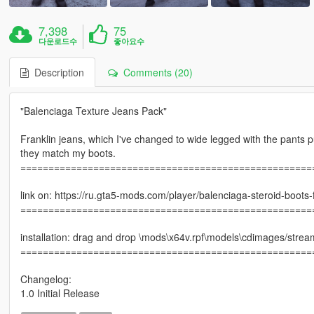
7,398
75
다운로드수
좋아요수
Description
Comments (20)
"Balenciaga Texture Jeans Pack"
Franklin jeans, which I've changed to wide legged with the pants p
they match my boots.
====================================================
link on: https://ru.gta5-mods.com/player/balenciaga-steroid-boots-
====================================================
installation: drag and drop \mods\x64v.rpf\models\cdimages/stre
====================================================
Changelog:
1.0 Initial Release