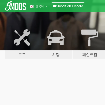
5mods on Discord
한국어
도구
차량
페인트잡