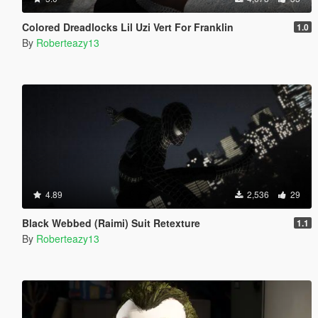
Colored Dreadlocks Lil Uzi Vert For Franklin
1.0
By
Roberteazy13
4.89
2,536
29
Black Webbed (Raimi) Suit Retexture
1.1
By
Roberteazy13