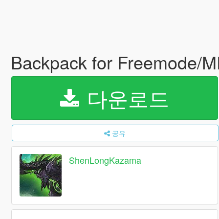
Backpack for Freemode/
다운로드
공유
ShenLongKazama