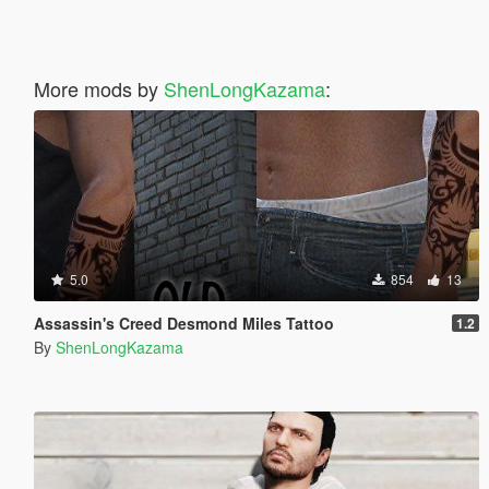
More mods by
ShenLongKazama
:
5.0
854
13
Assassin's Creed Desmond Miles Tattoo
1.2
By
ShenLongKazama