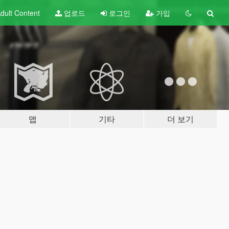
dult
Content
업로드
로그인
가입
맵
기타
더 보기