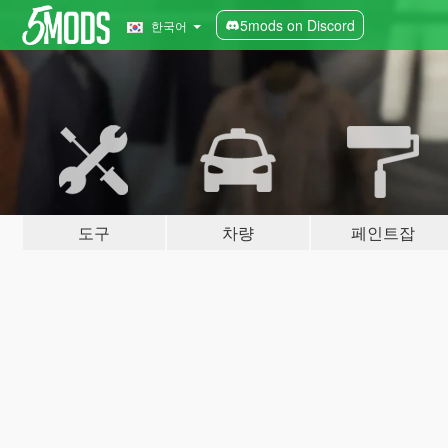
5mods on Discord
한국어
도구
차량
페인트잡