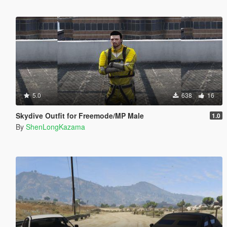
5.0
638
16
Skydive Outfit for Freemode/MP Male
1.0
By
ShenLongKazama