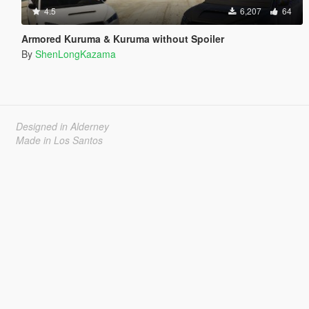
4.5
6,207
64
Armored Kuruma & Kuruma without Spoiler
By
ShenLongKazama
Designed in Alderney
Made in Los Santos