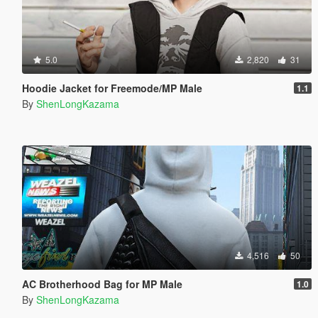
5.0
2,820
31
Hoodie Jacket for Freemode/MP Male
1.1
By
ShenLongKazama
4,516
50
AC Brotherhood Bag for MP Male
1.0
By
ShenLongKazama