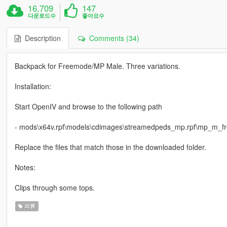
16,709
147
다운로드수
좋아요수
Description
Comments (34)
Backpack for Freemode/MP Male. Three variations.
Installation:
Start OpenIV and browse to the following path
- mods\x64v.rpf\models\cdimages\streamedpeds_mp.rpf\mp_m_
Replace the files that match those in the downloaded folder.
Notes:
Clips through some tops.
의류