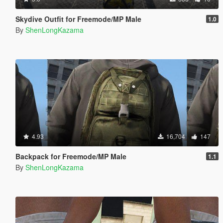
Skydive Outfit for Freemode/MP Male
1.0
By
ShenLongKazama
4.93
16,704
147
Backpack for Freemode/MP Male
1.1
By
ShenLongKazama