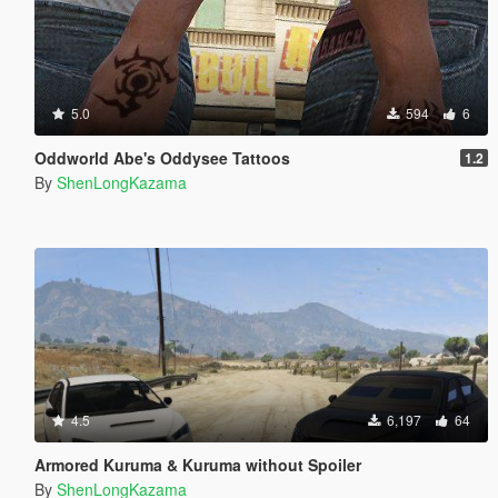
5.0
594
6
Oddworld Abe's Oddysee Tattoos
1.2
By
ShenLongKazama
4.5
6,197
64
Armored Kuruma & Kuruma without Spoiler
By
ShenLongKazama