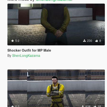
5.0
230
8
Shocker Outfit for MP Male
By
ShenLongKazama
5.0
638
16