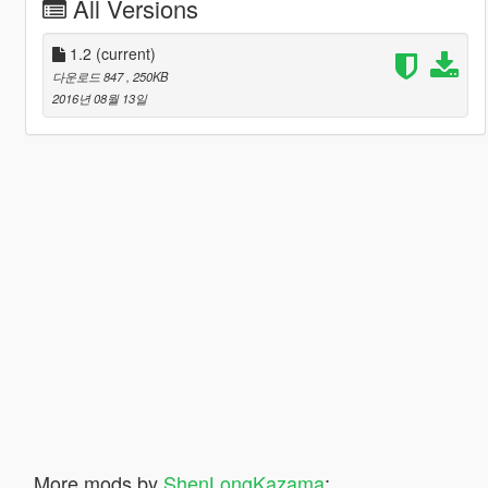
All Versions
1.2
(current)
다운로드 847
, 250KB
2016년 08월 13일
More mods by
ShenLongKazama
: