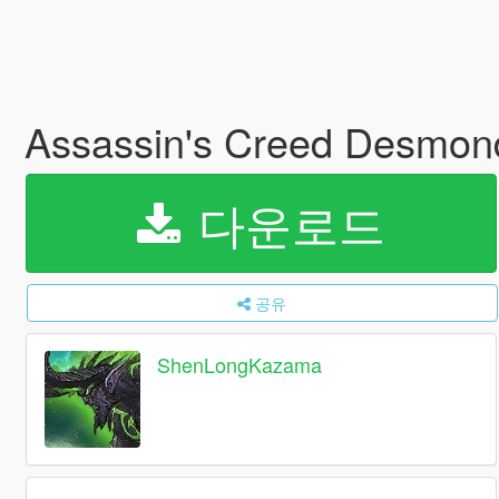
Assassin's Creed Desmond
다운로드
공유
ShenLongKazama