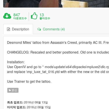
847
13
다운로드수
좋아요수
Description
Comments (4)
Desmond Miles' tattoo from Assassin's Creed, primarily AC III. F
CHANGELOG: Rescaled and better positioned. Old one is include
Installation:
Use OpenIV and go to '' mods\update\x64\dlcpacks\mpluxe2\dlc.r
and replace \mp_luxe_tat_016.ytd with either the new or the old on
Use Trainer to get the tattoo.
문신
2016년 08월 13일
최초 업로드:
2016년 08월 15일
마지막 업로드: