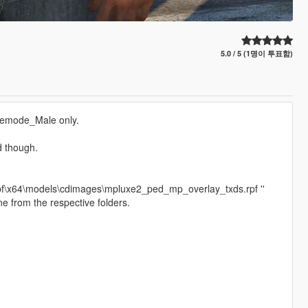
5.0 / 5 (1명이 투표함)
reemode_Male only.
d though.
pf\x64\models\cdimages\mpluxe2_ped_mp_overlay_txds.rpf ''
e from the respective folders.