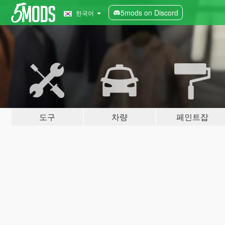
5mods on Discord
한국어
도구
차량
페인트잡