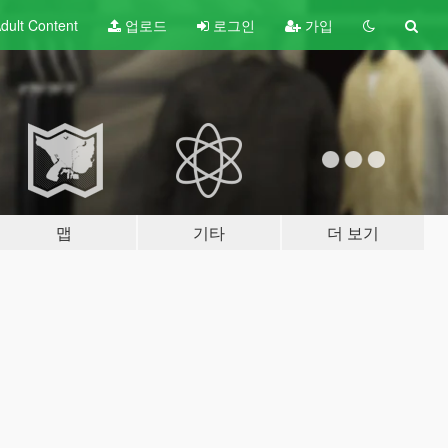
dult
Content
업로드
로그인
가입
맵
기타
더 보기