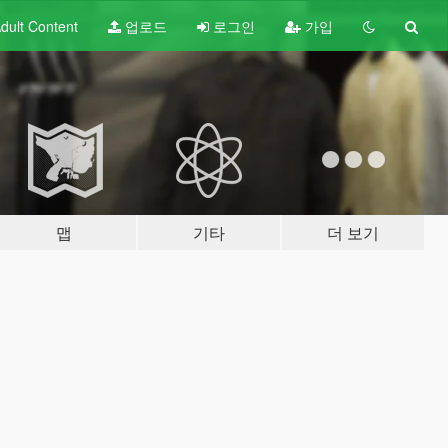
dult
Content
업로드
로그인
가입
맵
기타
더 보기