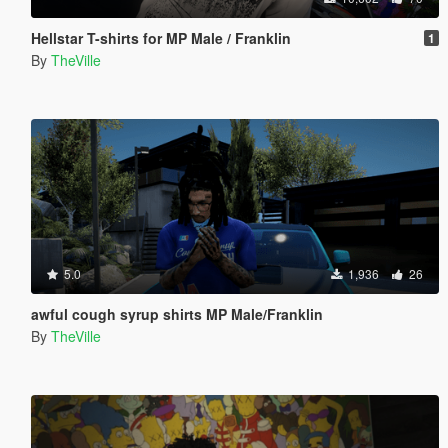
Hellstar T-shirts for MP Male / Franklin
1
By
TheVille
5.0
1,936
26
awful cough syrup shirts MP Male/Franklin
By
TheVille