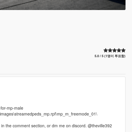
5.0 / 5 (1명이 투표함)
-for-mp-male
s\cdimages\streamedpeds_mp.rpf\mp_m_freemode_01\
 in the comment section, or dm me on discord. @theville392