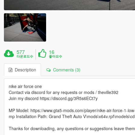
577
16
다운로드수
좋아요수
Description
Comments (3)
nike air force one
Contact via discord for any requests or mods / theville392
Join my discord https://discord.gg/3R5s6ECt7y
MP Model: https://www.gta5-mods.com/player/nike-air-force-1-low
mp Installation Path: Grand Theft Auto V\mods\x64v.rpf\model
Thanks for downloading, any questions or suggestions leave them