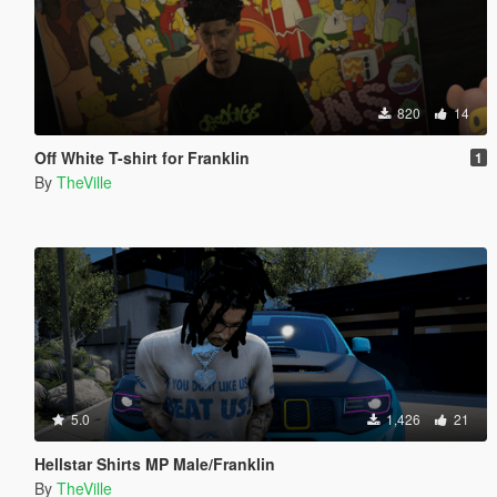
820
14
Off White T-shirt for Franklin
1
By
TheVille
5.0
1,426
21
Hellstar Shirts MP Male/Franklin
By
TheVille