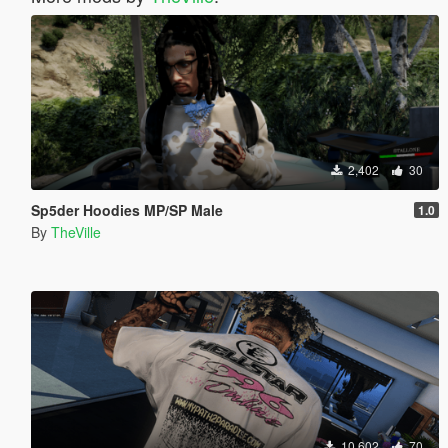
2,402
30
Sp5der Hoodies MP/SP Male
1.0
By
TheVille
10,602
70