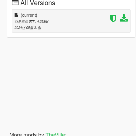
All Versions
(current)
다운로드 577
, 4.33MB
2024년 05월 31일
More mods by
TheVille
: