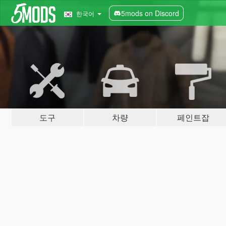
5mods on Discord
한국어
도구
차량
페인트잡