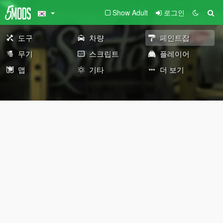
Show Adult
로그인
도구
차량
페인트잡
무기
스크립트
플레이어
맵
기타
더 보기