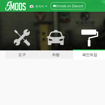
5mods on Discord
한국어
도구
차량
페인트잡