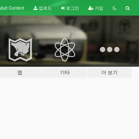
dult
Content
업로드
로그인
가입
맵
기타
더 보기