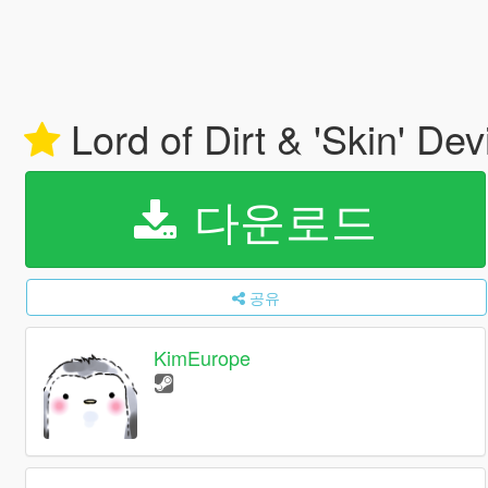
Lord of Dirt & 'Skin' Dev
다운로드
공유
KimEurope