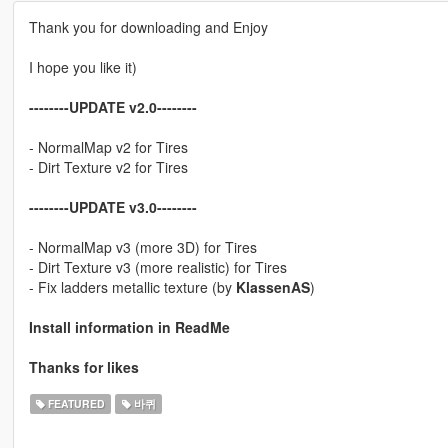
Thank you for downloading and Enjoy
I hope you like it)
--------UPDATE v2.0--------
- NormalMap v2 for Tires
- Dirt Texture v2 for Tires
--------UPDATE v3.0--------
- NormalMap v3 (more 3D) for Tires
- Dirt Texture v3 (more realistic) for Tires
- Fix ladders metallic texture (by
KlassenAS
)
Install information in ReadMe
Thanks for likes
FEATURED
바퀴