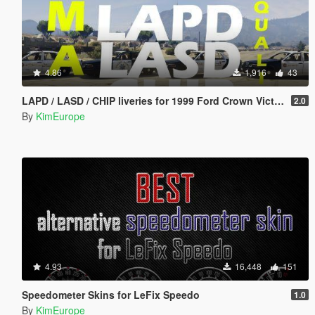
4.86
1,916
43
LAPD / LASD / CHIP liveries for 1999 Ford Crown Victoria
2.0
By
KimEurope
4.93
16,448
151
Speedometer Skins for LeFix Speedo
1.0
By
KimEurope