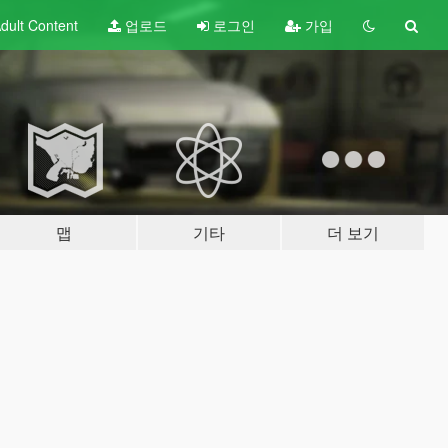
dult
Content
업로드
로그인
가입
맵
기타
더 보기