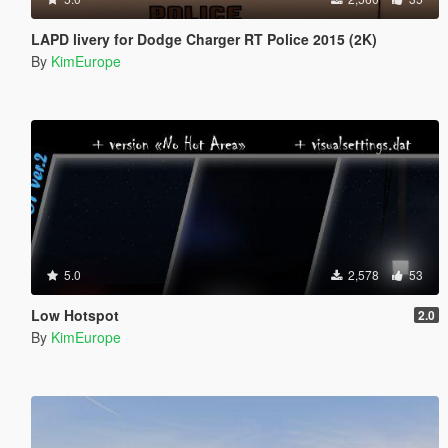
LAPD livery for Dodge Charger RT Police 2015 (2K)
By
KimEurope
5.0
2,578
53
Low Hotspot
2.0
By
KimEurope