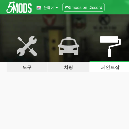
5mods on Discord
한국어
도구
차량
페인트잡