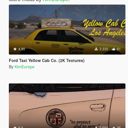
4.95
3,330
61
Ford Taxi Yellow Cab Co. (2K Textures)
By
KimEurope
5.0
2,560
35