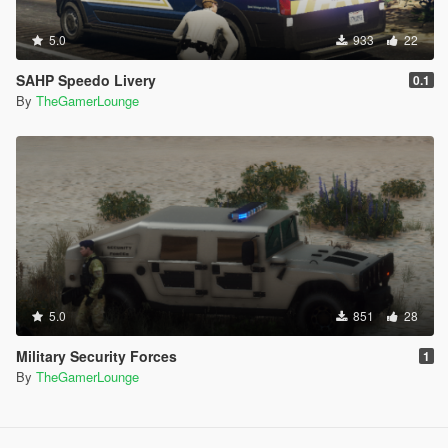
5.0
933
22
SAHP Speedo Livery
0.1
By
TheGamerLounge
5.0
851
28
Military Security Forces
1
By
TheGamerLounge