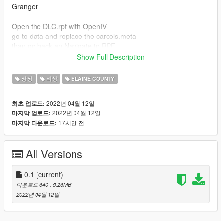
Granger
Open the DLC.rpf with OpenIV
go to data and replace the carcols.meta
than go back an Navigate to RPF
open the Vehicles.rpf
Show Full Description
set OpenIV in Edit mode and open the sanfiregranger.ytd
now replayce the granger_sign_1 and generic_lightbar_rbwa
상징
비상
BLAINE COUNTY
Engine:
2022년 04월 12일
최초 업로드:
Open the DLC.rpf with OpenIV
2022년 04월 12일
마지막 업로드:
go to x64 >levels > gta5> vehicles and open the Vehicles.rpf
17시간 전
마지막 다운로드:
now open firetruk2.ytd and replace fire_sign_1
All Versions
0.1
(current)
다운로드 640
, 5.26MB
2022년 04월 12일