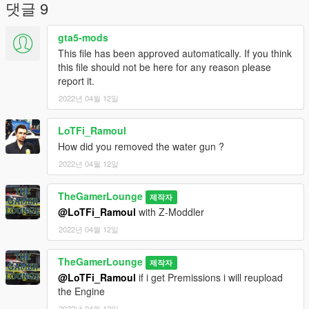
댓글 9
gta5-mods
This file has been approved automatically. If you think
this file should not be here for any reason please
report it.
2022년 04월 12일
LoTFi_Ramoul
How did you removed the water gun ?
2022년 04월 12일
TheGamerLounge
제작자
@LoTFi_Ramoul
with Z-Moddler
2022년 04월 12일
TheGamerLounge
제작자
@LoTFi_Ramoul
if i get Premissions i will reupload
the Engine
2022년 04월 12일