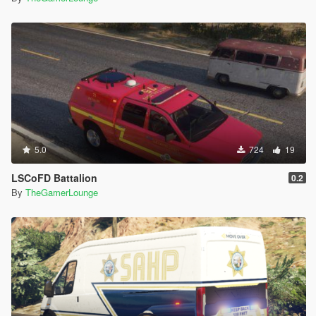
5.0
724
19
LSCoFD Battalion
0.2
By
TheGamerLounge