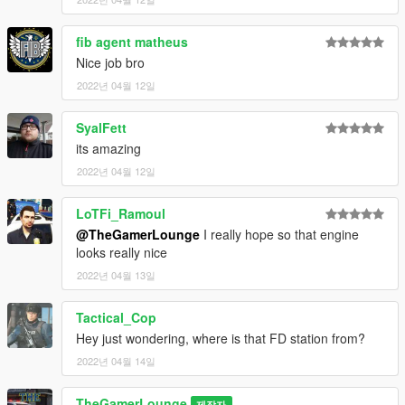
fib agent matheus
Nice job bro
2022년 04월 12일
SyalFett
its amazing
2022년 04월 12일
LoTFi_Ramoul
@TheGamerLounge
I really hope so that engine
looks really nice
2022년 04월 13일
Tactical_Cop
Hey just wondering, where is that FD station from?
2022년 04월 14일
TheGamerLounge
제작자