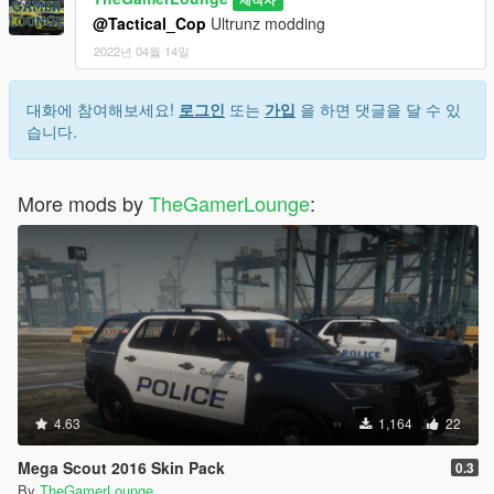
@Tactical_Cop
Ultrunz modding
2022년 04월 14일
대화에 참여해보세요!
로그인
또는
가입
을 하면 댓글을 달 수 있
습니다.
More mods by
TheGamerLounge
:
4.63
1,164
22
Mega Scout 2016 Skin Pack
0.3
By
TheGamerLounge