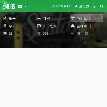
Show Adult
로그인
도구
차량
페인트잡
무기
스크립트
플레이어
맵
기타
더 보기