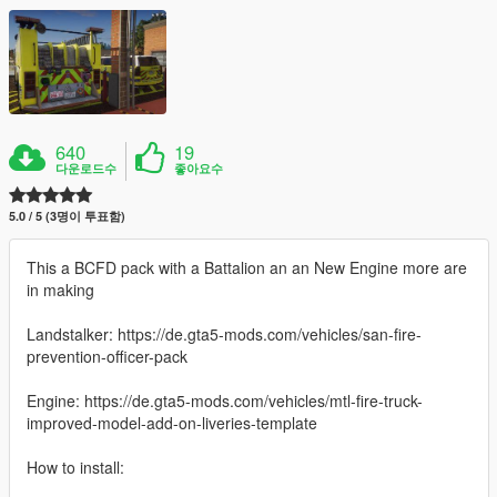
640
19
다운로드수
좋아요수
5.0 / 5 (3명이 투표함)
This a BCFD pack with a Battalion an an New Engine more are
in making
Landstalker: https://de.gta5-mods.com/vehicles/san-fire-
prevention-officer-pack
Engine: https://de.gta5-mods.com/vehicles/mtl-fire-truck-
improved-model-add-on-liveries-template
How to install: