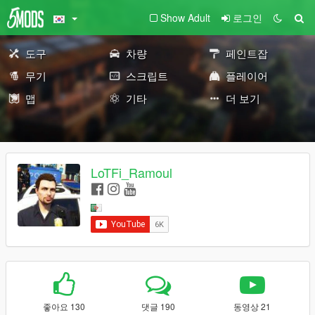
Show Adult
로그인
도구
차량
페인트잡
무기
스크립트
플레이어
맵
기타
더 보기
LoTFi_Ramoul
좋아요 130
댓글 190
동영상 21