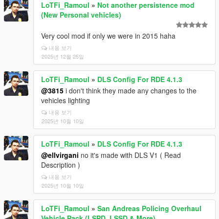
LoTFi_Ramoul
»
Not another persistence mod
(New Personal vehicles)
Very cool mod if only we were in 2015 haha
내용 보기
2025년 12월 25일
LoTFi_Ramoul
»
DLS Config For RDE 4.1.3
@3815
i don't think they made any changes to the
vehicles lighting
내용 보기
2025년 10월 10일
LoTFi_Ramoul
»
DLS Config For RDE 4.1.3
@ellvirgani
no it's made with DLS V1 ( Read
Description )
내용 보기
2025년 10월 10일
LoTFi_Ramoul
»
San Andreas Policing Overhaul
Vehicle Pack (LSPD, LSSD & More)