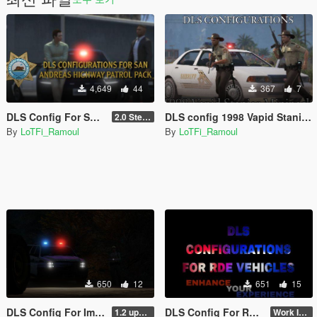
4,649
44
367
7
DLS Config For San Andreas Highway Patrol Pack By Nacho
DLS config 1998 Vapid Stanier Minipack
2.0 Steady Burn
By
LoTFi_Ramoul
By
LoTFi_Ramoul
650
12
651
15
DLS Config For Improved Park Ranger Granger
DLS Config For RDE 4.1.3
1.2 updated
Work In Progress