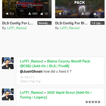
5.0
685
12
5.0
806
12
DLS Config For LSFD Declasse Granger 3600LX
DLS Config For Blaine County Sheriff Pack
Steady Burn
1.0 (update coming soon)
By
LoTFi_Ramoul
By
LoTFi_Ramoul
LoTFi_Ramoul
»
Blaine County Sheriff Pack
(BCSD) [Add-On | DLS | FiveM]
@JusttGhostt
how did u fixed it ?
내용 보기
2026년 07월 07일
LoTFi_Ramoul
»
2025 Vapid Scout [Add-On /
Tuning / Legacy]