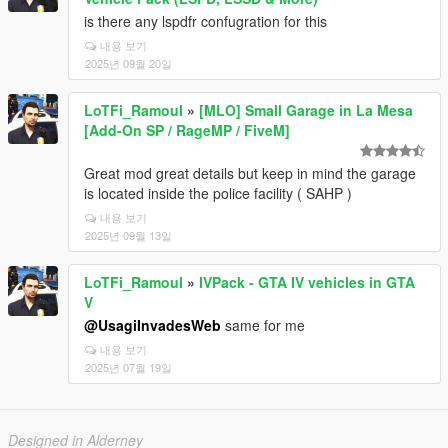
is there any lspdfr confugration for this
내용 보기
2025년 09월 20일
LoTFi_Ramoul
»
[MLO] Small Garage in La Mesa
[Add-On SP / RageMP / FiveM]
Great mod great details but keep in mind the garage
is located inside the police facility ( SAHP )
내용 보기
2025년 09월 13일
LoTFi_Ramoul
»
IVPack - GTA IV vehicles in GTA
V
@UsagiInvadesWeb
same for me
내용 보기
2025년 07월 19일
Designed in Alderney