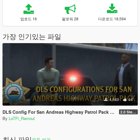
업로드 16
팔로워 28
다운로드 18,594
가장 인기있는 파일
4,649
44
DLS Config For San Andreas Highway Patrol Pack By Nacho
2.0 Steady Burn
By
LoTFi_Ramoul
최신 파일
모두 보기