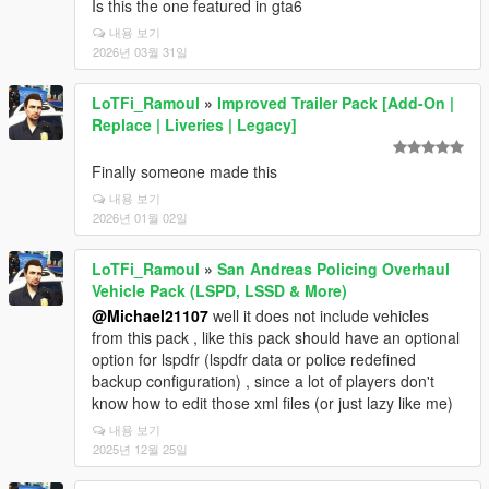
Is this the one featured in gta6
내용 보기
2026년 03월 31일
LoTFi_Ramoul
»
Improved Trailer Pack [Add-On |
Replace | Liveries | Legacy]
Finally someone made this
내용 보기
2026년 01월 02일
LoTFi_Ramoul
»
San Andreas Policing Overhaul
Vehicle Pack (LSPD, LSSD & More)
@Michael21107
well it does not include vehicles
from this pack , like this pack should have an optional
option for lspdfr (lspdfr data or police redefined
backup configuration) , since a lot of players don't
know how to edit those xml files (or just lazy like me)
내용 보기
2025년 12월 25일