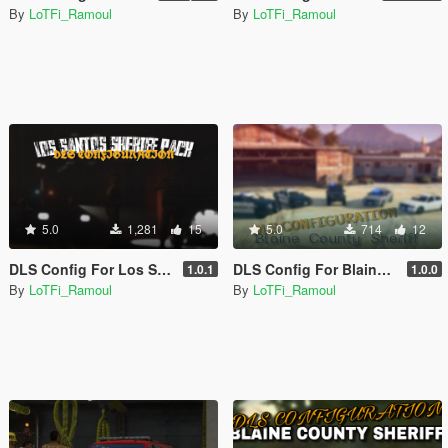
By
LoTFi_Ramoul
By
LoTFi_Ramoul
5.0
1,281
15
5.0
714
12
DLS Config For Los Santos County Sheriff Pack
DLS Config For Blaine County Sheriff Pack Mini
1.0.1
1.0.0
By
LoTFi_Ramoul
By
LoTFi_Ramoul