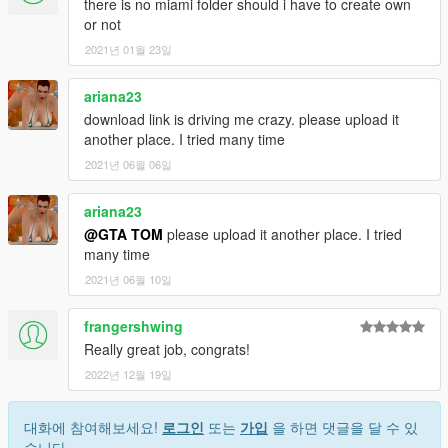
there is no miami folder should i have to create own
or not
2021년 01월 23일
ariana23
download link is driving me crazy. please upload it
another place. I tried many time
2021년 06월 06일
ariana23
@GTA TOM
please upload it another place. I tried
many time
2021년 06월 10일
frangershwing
Really great job, congrats!
2022년 12월 19일
대화에 참여해보세요!
로그인
또는
가입
을 하면 댓글을 달 수 있
습니다.