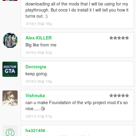
downloading all of the mods that I will be using for my
playthrough. But once I do install it I will tell you how it
turns out. :)
2018년 05월 18일
Alex-KILLER
Big like from me
2018년 05월 20일
Doctorgta
keep going.
2018년 06월 14일
Vishnuka
can u make Foundation of the vrtp project mod.it's so
nice......😘
2021년 01월 07일
hs321456