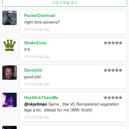
이전 2 댓글 표시
PacketOverload
night time screens?
2017년 05월 03일
ShakeZone
5/5
2017년 05월 03일
Danis555
good job!
2017년 05월 03일
HeySlickThatsMe
@nkjellman
Same , btw VC Remastered vegetation
lags a lot.. atleast for me (With ViceV)
2017년 05월 03일