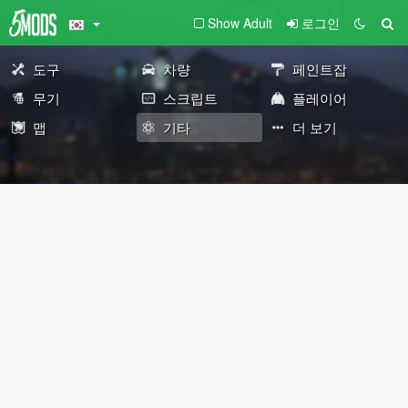
Show Adult
로그인
도구
차량
페인트잡
무기
스크립트
플레이어
맵
기타
더 보기