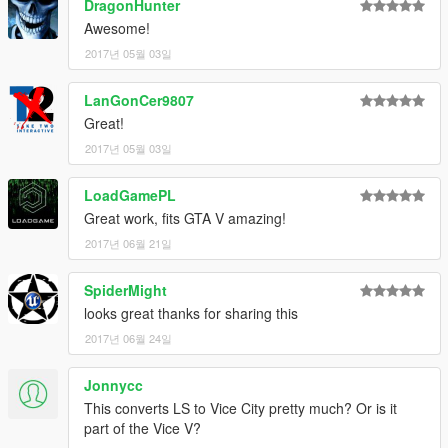
DragonHunter
Awesome!
2017년 05월 03일
LanGonCer9807
Great!
2017년 05월 03일
LoadGamePL
Great work, fits GTA V amazing!
2017년 06월 21일
SpiderMight
looks great thanks for sharing this
2017년 06월 24일
Jonnycc
This converts LS to Vice City pretty much? Or is it
part of the Vice V?