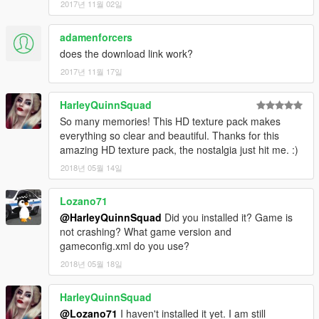
2017년 11월 02일
adamenforcers
does the download link work?
2017년 11월 17일
HarleyQuinnSquad
So many memories! This HD texture pack makes
everything so clear and beautiful. Thanks for this
amazing HD texture pack, the nostalgia just hit me. :)
2018년 05월 14일
Lozano71
@HarleyQuinnSquad
Did you installed it? Game is
not crashing? What game version and
gameconfig.xml do you use?
2018년 05월 18일
HarleyQuinnSquad
@Lozano71
I haven't installed it yet. I am still