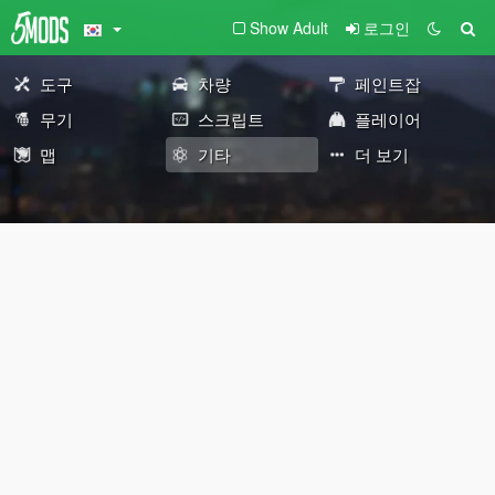
Show Adult
로그인
도구
차량
페인트잡
무기
스크립트
플레이어
맵
기타
더 보기