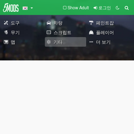
Show Adult
로그인
도구
차량
페인트잡
무기
스크립트
플레이어
맵
기타
더 보기