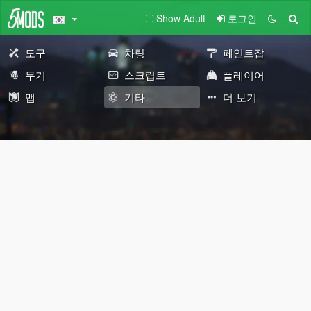
Show Adult
로그인
도구
차량
페인트잡
무기
스크립트
플레이어
맵
기타
더 보기