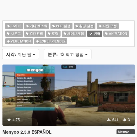
그래픽
기타 텍스쳐
PED 설정
환경 설정
지원 구성
사운드
휴대전화
로딩
세이브게임
번역
ANIMATION
VEGETATION
LORE FRIENDLY
시각:
지난 달
분류:
최고 평점
4.75
641
3
Menyoo 2.3.0 ESPAÑOL
Menyoo 2.0.3