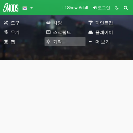
Show Adult
로그인
도구
차량
페인트잡
무기
스크립트
플레이어
맵
기타
더 보기