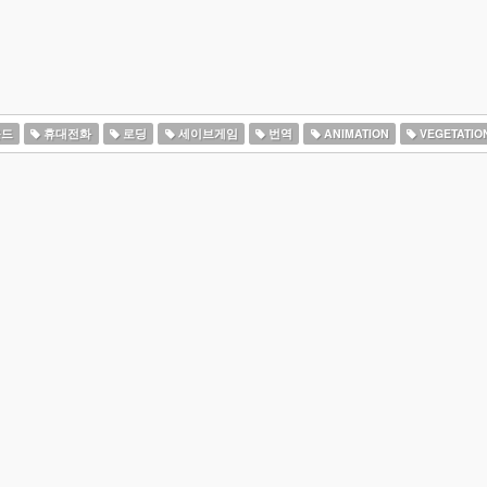
드
휴대전화
로딩
세이브게임
번역
ANIMATION
VEGETATIO