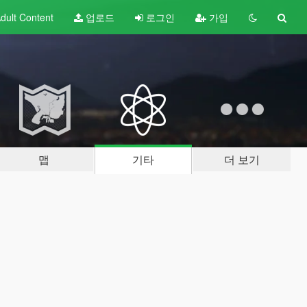
dult
Content
업로드
로그인
가입
맵
기타
더 보기