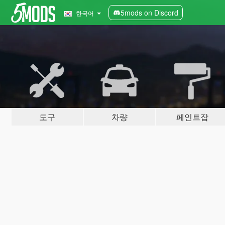
5mods on Discord
한국어
도구
차량
페인트잡