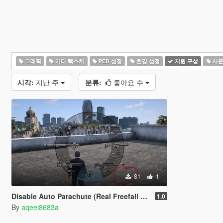
그래픽
기타 텍스쳐
PED 설정
환경 설정
지원 구성
사운
시각:
지난 주
분류:
좋아요 수
81
1
Disable Auto Parachute (Real Freefall Fix)
1.0
By
aqeel8683a