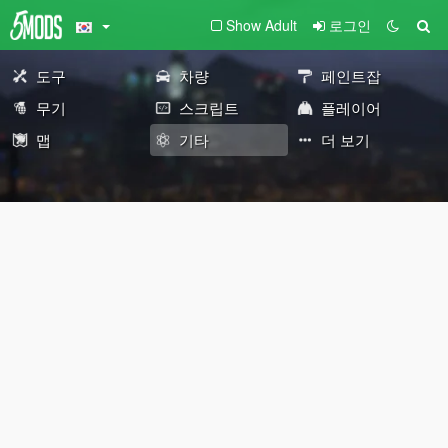
Show Adult
로그인
도구
차량
페인트잡
무기
스크립트
플레이어
맵
기타
더 보기