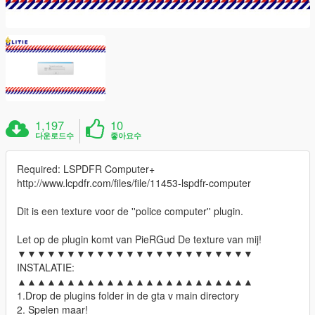
1,197
10
다운로드수
좋아요수
Required: LSPDFR Computer+
http://www.lcpdfr.com/files/file/11453-lspdfr-computer
Dit is een texture voor de ''police computer'' plugin.
Let op de plugin komt van PieRGud De texture van mij!
▼▼▼▼▼▼▼▼▼▼▼▼▼▼▼▼▼▼▼▼▼▼▼▼
INSTALATIE:
▲▲▲▲▲▲▲▲▲▲▲▲▲▲▲▲▲▲▲▲▲▲▲▲
1.Drop de plugins folder in de gta v main directory
2. Spelen maar!