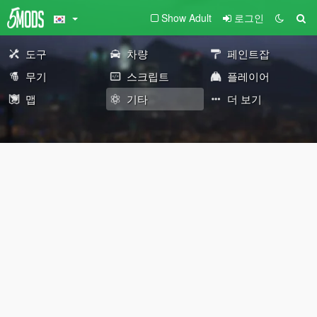
Show Adult
로그인
도구
차량
페인트잡
무기
스크립트
플레이어
맵
기타
더 보기