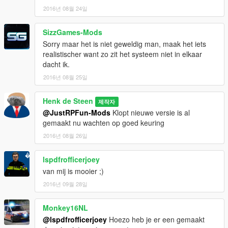
2016년 08월 24일
SizzGames-Mods
Sorry maar het is niet geweldig man, maak het iets
realistischer want zo zit het systeem niet in elkaar
dacht ik.
2016년 08월 25일
Henk de Steen
제작자
@JustRPFun-Mods
Klopt nieuwe versie is al
gemaakt nu wachten op goed keuring
2016년 08월 26일
lspdfrofficerjoey
van mij is mooier ;)
2016년 09월 28일
Monkey16NL
@lspdfrofficerjoey
Hoezo heb je er een gemaakt