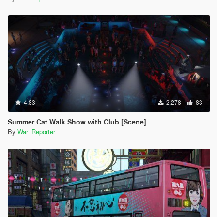
4.83
2,278
83
Summer Cat Walk Show with Club [Scene]
By
War_Reporter