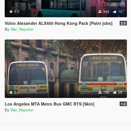
5.0
943
12
Volvo Alexander ALX400 Hong Kong Pack [Paint jobs]
2.0
By
War_Reporter
5.0
796
28
Los Angeles MTA Metro Bus GMC RTS [Skin]
1.0
By
War_Reporter