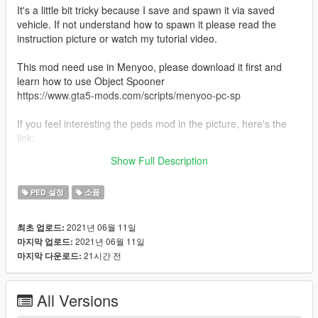
It's a little bit tricky because I save and spawn it via saved
vehicle. If not understand how to spawn it please read the
instruction picture or watch my tutorial video.
This mod need use in Menyoo, please download it first and
learn how to use Object Spooner
https://www.gta5-mods.com/scripts/menyoo-pc-sp
If you feel interesting the peds mod in the picture, here's the
link:
SWAT by Notreid
Show Full Description
https://www.gta5-mods.com/player/lspd-lapd-swat
PED 설정
소품
2021년 06월 11일
최초 업로드:
2021년 06월 11일
마지막 업로드:
21시간 전
마지막 다운로드:
All Versions