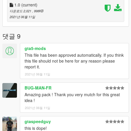
1.0
(current)
다운로드 2,021
, 998KB
2021년 06월 11일
댓글 9
gta5-mods
This file has been approved automatically. If you think
this file should not be here for any reason please
report it.
2021년 06월 11일
BUG-MAN-FR
Amazing pack ! Thank you very mutch for this great
idea !
2021년 06월 11일
gtaspeedguy
this is dope!