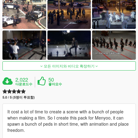
모든 이미지와 비디오 확장하기
2,022
50
다운로드수
좋아요수
5.0 / 5 (5명이 투표함)
It cost a lot of time to create a scene with a bunch of people
when making a film. So I create this pack for Menyoo, it can
spawn a bunch of peds in short time, with animation and place
freedom.