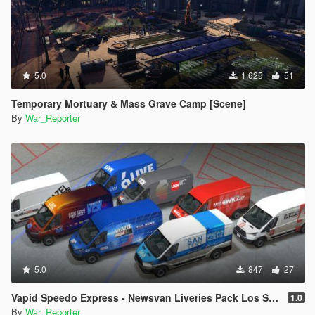
5.0
1,625
51
Temporary Mortuary & Mass Grave Camp [Scene]
By
War_Reporter
5.0
847
27
Vapid Speedo Express - Newsvan Liveries Pack Los Santos
1.0
By
War_Reporter