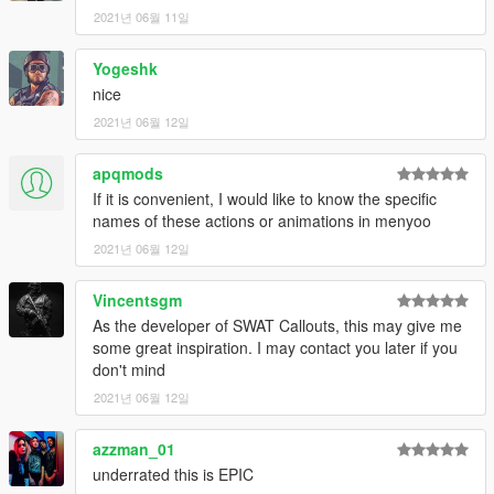
2021년 06월 11일
Yogeshk
nice
2021년 06월 12일
apqmods
If it is convenient, I would like to know the specific
names of these actions or animations in menyoo
2021년 06월 12일
Vincentsgm
As the developer of SWAT Callouts, this may give me
some great inspiration. I may contact you later if you
don't mind
2021년 06월 12일
azzman_01
underrated this is EPIC