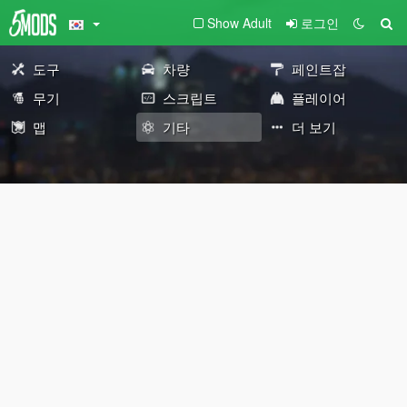
Show Adult
로그인
도구
차량
페인트잡
무기
스크립트
플레이어
맵
기타
더 보기