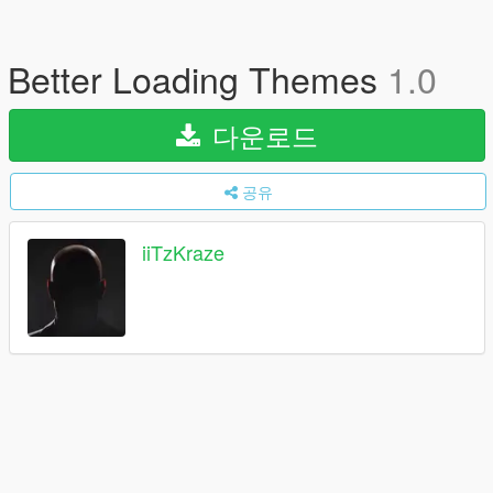
Better Loading Themes
1.0
다운로드
공유
iiTzKraze