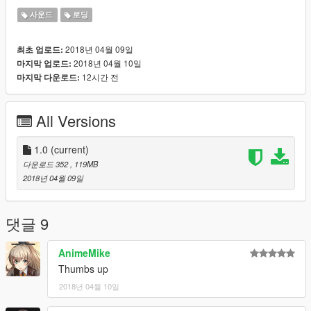
Using
OpenIV
you can either
Extract
the
사운드
로딩
td_loading_music.awc
file from the
OIV Archive
and
Drag &
Drop
the file in to the following location
2018년 04월 09일
최초 업로드:
x64\audio\sfx\PROLOGUE.rpf
or if you prefer to, you can use
2018년 04월 10일
마지막 업로드:
the included
OIV Package Installer
12시간 전
마지막 다운로드:
All Versions
1.0
(current)
다운로드 352
, 119MB
2018년 04월 09일
댓글 9
AnimeMike
Thumbs up
2018년 04월 10일