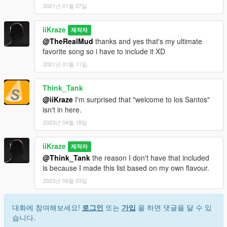
2021년 01월 07일
iiKraze
제작자
@TheRealMud
thanks and yes that's my ultimate
favorite song so i have to include it XD
2021년 01월 11일
Think_Tank
@iiKraze
I'm surprised that "welcome to los Santos"
isn't in here.
2023년 04월 18일
iiKraze
제작자
@Think_Tank
the reason I don't have that included
is because I made this list based on my own flavour.
2023년 06월 03일
대화에 참여해보세요!
로그인
또는
가입
을 하면 댓글을 달 수 있
습니다.