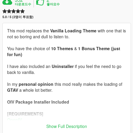
다운로드수
좋아요수
5.0 / 5 (2명이 투표함)
This mod replaces the
Vanilla Loading Theme
with one that is
not so boring and dull to listen to.
You have the choice of
10 Themes
&
1 Bonus Theme (just
for fun)
I have also included an
Uninstaller
if you feel the need to go
back to vanilla.
In my
personal opinion
this mod really makes the loading of
GTAV
a whole lot better.
OIV Package Installer Included
[REQUIREMENTS]
OpenIV
Show Full Description
[INSTALLATION]