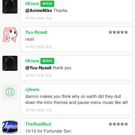
iiKraze
제작자
@AnimeMike
Thanks
2018년 04월 10일
Yuu-Nyaa8
nice!
2018년 04월 25일
iiKraze
제작자
@Yuu-Nyaa8
thank you
2018년 04월 30일
cjlewis
damnn makes you think why on earth did they dull
down the intro themes and pause menu music like wtf
2019년 08월 12일
TheRealMud
10/10 for Fortunate Son