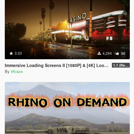
3.33
4,294
34
Immersive Loading Screens II [1080P] & [4K] Loose Files
1.1 (Replace OIV with Loose Files)
By
iiKraze