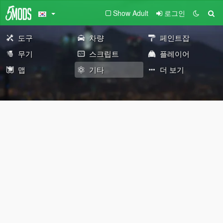
Show Adult
로그인
도구
차량
페인트잡
무기
스크립트
플레이어
맵
기타
더 보기