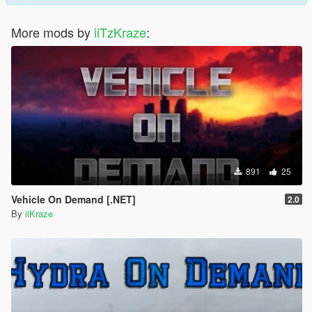
More mods by
iiTzKraze
:
891
25
Vehicle On Demand [.NET]
2.0
By
iiKraze