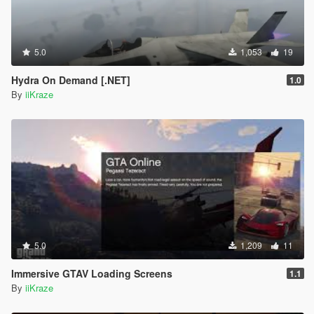
5.0
1,053
19
Hydra On Demand [.NET]
1.0
By
iiKraze
5.0
1,209
11
Immersive GTAV Loading Screens
1.1
By
iiKraze