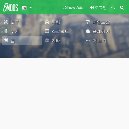
Show Adult
로그인
도구
차량
페인트잡
무기
스크립트
플레이어
맵
기타
더 보기