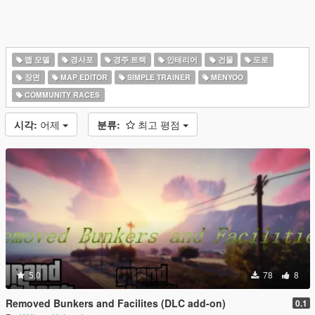
맵 모델
경사포
경주 트랙
인테리어
건물
도로
장면
MAP EDITOR
SIMPLE TRAINER
MENYOO
COMMUNITY RACES
시각:
어제
분류:
최고 평점
5.0
78
8
Removed Bunkers and Facilites (DLC add-on)
0.1