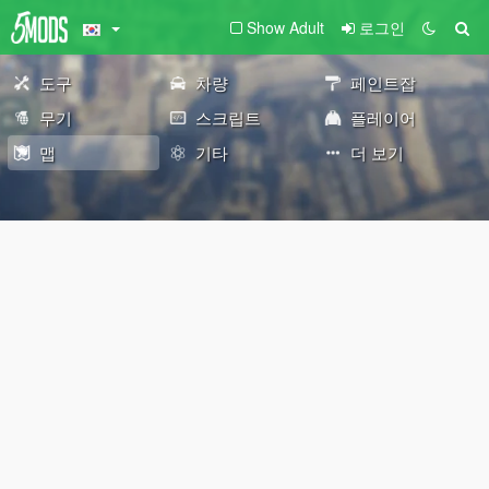
Show Adult
로그인
도구
차량
페인트잡
무기
스크립트
플레이어
맵
기타
더 보기