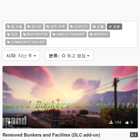
맵 모델
경사포
경주 트랙
인테리어
건물
도로
장면
MAP EDITOR
SIMPLE TRAINER
MENYOO
COMMUNITY RACES
시각:
지난 주
분류:
최고 평점
5.0
104
9
Removed Bunkers and Facilites (DLC add-on)
0.1