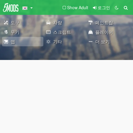
Show Adult
로그인
도구
차량
페인트잡
무기
스크립트
플레이어
맵
기타
더 보기