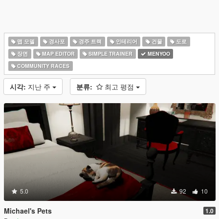
맵 모델
경사포
경주 트랙
인테리어
건물
도로
장면
MAP EDITOR
SIMPLE TRAINER
MENYOO
COMMUNITY RACES
시각:
지난 주
분류:
최고 평점
5.0
92
10
Michael's Pets
1.0