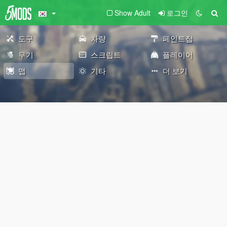
Show Adult
로그인
도구
차량
페인트잡
무기
스크립트
플레이어
맵
기타
더 보기