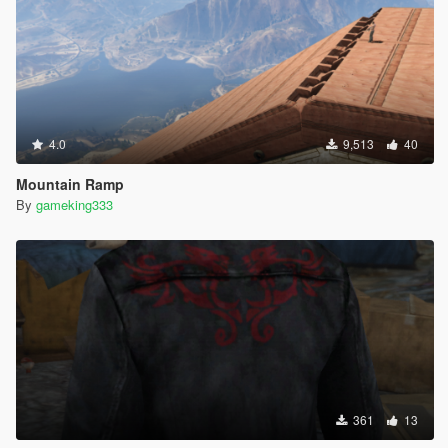
4.0
9,513
40
Mountain Ramp
By
gameking333
361
13