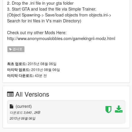
2. Drop the .ini file in your gta folder
3. Start GTA and load the file via Simple Trainer.
(Object Spawning-> Save/load objects from objects.ini->
Search for ini files in V's main Directory)
Check out my other Mods Here:
http://www.anonymouslobbies.com/gamekingnl-modz.html
경사포
2015년 08월 06일
최초 업로드:
2015년 08월 06일
마지막 업로드:
43분 전
마지막 다운로드:
All Versions
(current)
다운로드 3,640
, 2KB
2015년 08월 06일