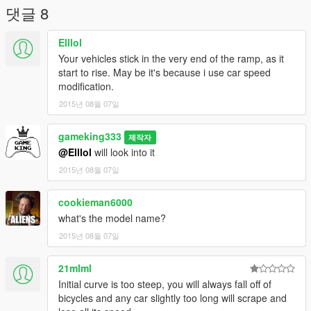
댓글 8
Elllol
Your vehicles stick in the very end of the ramp, as it
start to rise. May be it's because i use car speed
modification.
2015년 08월 07일
gameking333
제작자
@Elllol
will look into it
2015년 08월 07일
cookieman6000
what's the model name?
2015년 08월 07일
21mlml
Initial curve is too steep, you will always fall off of
bicycles and any car slightly too long will scrape and