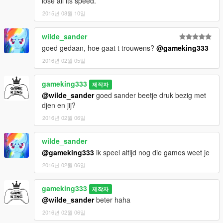
lose all its speed.
2015년 08월 10일
wilde_sander
goed gedaan, hoe gaat t trouwens?
@gameking333
2016년 02월 05일
gameking333
제작자
@wilde_sander
goed sander beetje druk bezig met
djen en jij?
2016년 02월 06일
wilde_sander
@gameking333
ik speel altijd nog die games weet je
2016년 02월 06일
gameking333
제작자
@wilde_sander
beter haha
2016년 02월 06일