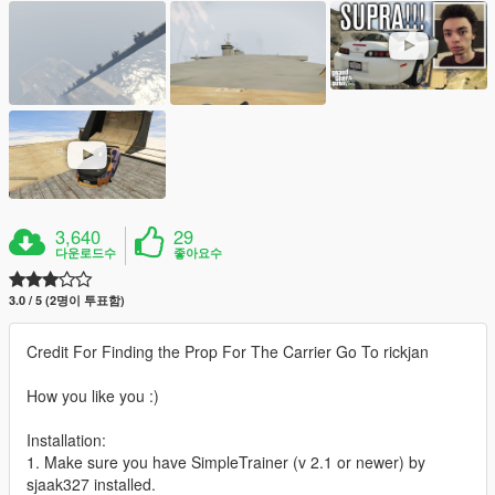
3,640
29
다운로드수
좋아요수
3.0 / 5 (2명이 투표함)
Credit For Finding the Prop For The Carrier Go To rickjan
How you like you :)
Installation:
1. Make sure you have SimpleTrainer (v 2.1 or newer) by
sjaak327 installed.