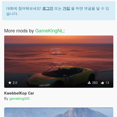
대화에 참여해보세요!
로그인
또는
가입
을 하면 댓글을 달 수 있
습니다.
More mods by
GameKingNL
:
2.0
383
13
KwebbelKop Car
By
gameking333