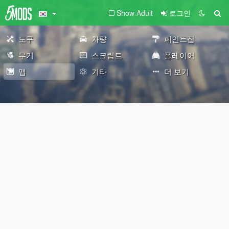
Show Adult
로그인
도구
차량
페인트잡
무기
스크립트
플레이어
맵
기타
더 보기