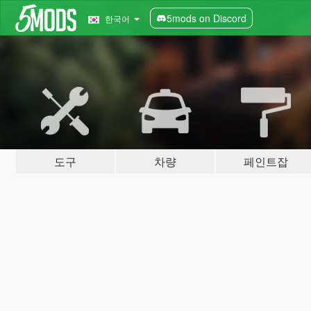
5mods on Discord
한국어
도구
차량
페인트잡