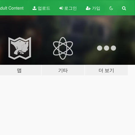
dult
Content
업로드
로그인
가입
맵
기타
더 보기