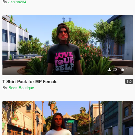
By
Janina234
20
1
T-Shirt Pack for MP Female
1.0
By
Becs Boutique