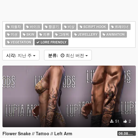
자동차
바이크
항공기
비상
SCRIPT HOOK
트레이너
미션
SKIN
의류
그래픽
JEWELLERY
ANIMATION
VEGETATION
LORE FRIENDLY
시각:
지난 주
분류:
최신 버전
51
2
Flower Snake // Tattoo // Left Arm
06.08.2026