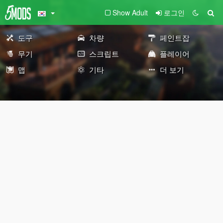
Show Adult
로그인
도구
차량
페인트잡
무기
스크립트
플레이어
맵
기타
더 보기