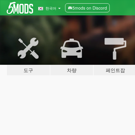
5mods on Discord
한국어
도구
차량
페인트잡