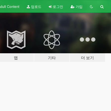
dult
Content
업로드
로그인
가입
맵
기타
더 보기