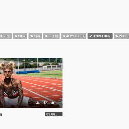
미션
SKIN
의류
그래픽
JEWELLERY
ANIMATION
VEGET
142
1
on
03.08.2026