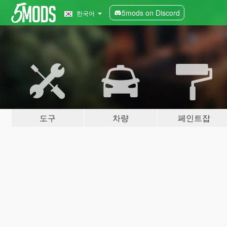
5mods on Discord
한국어
도구
차량
페인트잡