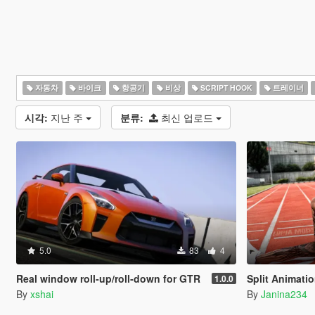
자동차
바이크
항공기
비상
SCRIPT HOOK
트레이너
시각:
지난 주
분류:
최신 업로드
5.0
83
4
Real window roll‑up/roll‑down for GTR
Split Animati
1.0.0
By
xshai
By
Janina234