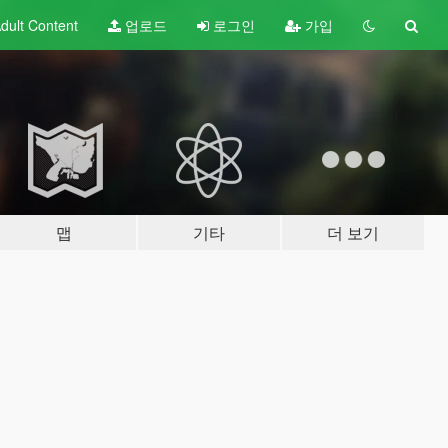
dult
Content
업로드
로그인
가입
맵
기타
더 보기