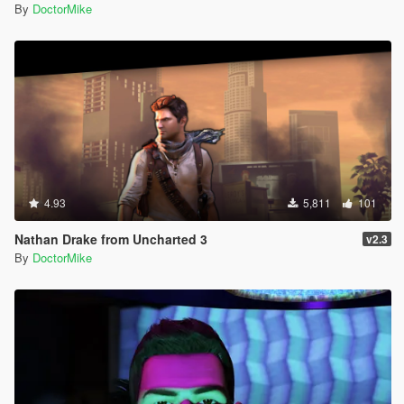
By
DoctorMike
4.93
5,811
101
Nathan Drake from Uncharted 3
v2.3
By
DoctorMike