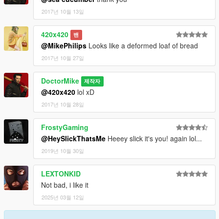
2017년 10월 13일
420x420
밴
@MikePhilips
Looks like a deformed loaf of bread
2017년 10월 27일
DoctorMike
제작자
@420x420
lol xD
2017년 10월 28일
FrostyGaming
@HeySlickThatsMe
Heeey slick it's you! again lol...
2019년 10월 30일
LEXTONKID
Not bad, i like it
2025년 03월 12일