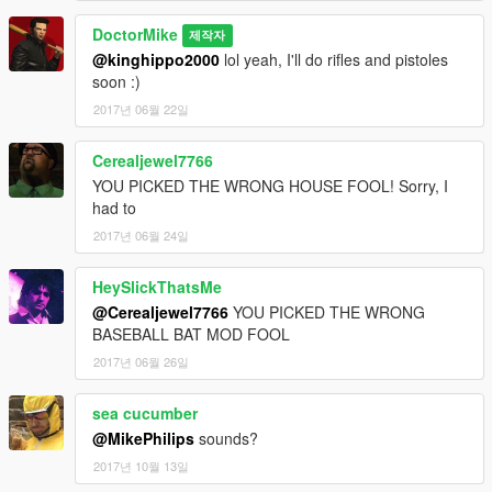
DoctorMike
제작자
@kinghippo2000
lol yeah, I'll do rifles and pistoles
soon :)
2017년 06월 22일
Cerealjewel7766
YOU PICKED THE WRONG HOUSE FOOL! Sorry, I
had to
2017년 06월 24일
HeySlickThatsMe
@Cerealjewel7766
YOU PICKED THE WRONG
BASEBALL BAT MOD FOOL
2017년 06월 26일
sea cucumber
@MikePhilips
sounds?
2017년 10월 13일