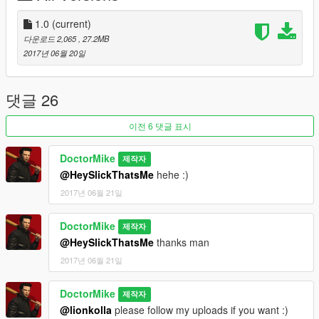
3- Navigate to Grand Theft Auto
1.0
(current)
V\mods\update\x64\dlcpacks\patchday3ng\dlc.rpf\x64\models\c
다운로드 2,065
, 27.2MB
dimages\weapons.rpf
2017년 06월 20일
4- Replace my files with the original ones.
댓글 26
DONE! Have fun whacking and squashing people's brains!
Muhahhahaha!
이전 6 댓글 표시
DoctorMike
제작자
@HeySlickThatsMe
hehe :)
2017년 06월 21일
DoctorMike
제작자
@HeySlickThatsMe
thanks man
2017년 06월 21일
DoctorMike
제작자
@lionkolla
please follow my uploads if you want :)