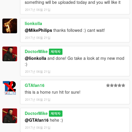
something will be uploaded today and you will like it
2017년 06월 21일
lionkolla
@MikePhilips
thanks followed :) cant wait!
2017년 06월 21일
DoctorMike
제작자
@lionkolla
and done! Go take a look at my new mod
:)
2017년 06월 21일
GTAfan16
this is a home run hit for sure!
2017년 06월 21일
DoctorMike
제작자
@GTAfan16
hehe :)
2017년 06월 21일