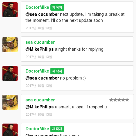
DoctorMike
제작자
@sea cucumber
next update, I'm taking a break at
the moment. I'll do the next update soon
2017년 10월 13일
sea cucumber
@MikePhilips
alright thanks for replying
2017년 10월 13일
DoctorMike
제작자
@sea cucumber
no problem :)
2017년 10월 13일
sea cucumber
@MikePhilips
u smart, u loyal, i respect u
2017년 10월 13일
DoctorMike
제작자
@sea cucumber
thank you