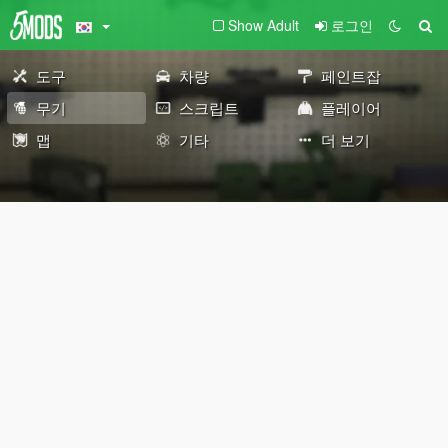
Show Adult
로그인
도구
차량
페인트잡
무기
스크립트
플레이어
맵
기타
더 보기