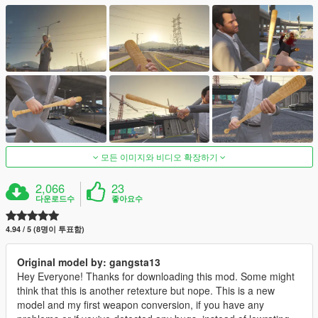
모든 이미지와 비디오 확장하기
2,066
23
다운로드수
좋아요수
4.94 / 5 (8명이 투표함)
Original model by: gangsta13
Hey Everyone! Thanks for downloading this mod. Some might
think that this is another retexture but nope. This is a new
model and my first weapon conversion, if you have any