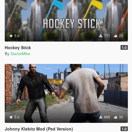
5.0
771
23
Hockey Stick
1.0
By
DoctorMike
5.0
888
30
Johnny Klebitz Mod (Ped Version)
1.0