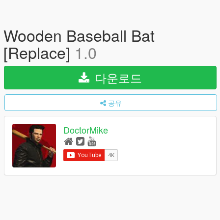
Wooden Baseball Bat
[Replace]
1.0
다운로드
공유
DoctorMike