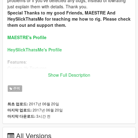
problems or if you've detected any bugs, instead of lowrating
just explain them with details. Thank you.
Special Thanks to my good Friends, MAESTRE And
HeySlickThatsMe for teaching me how to rig. Please check
them out and support them.
MAESTRE's Profile
HeySlickThatsMe's Profile
Features
:
Custom 2k Textures
Good Hand positioning
Show Full Description
Normal and Specular Maps are Included
주먹
New Features in The next update
:
New Sound Effects
2017년 06월 20일
최초 업로드:
2017년 06월 20일
마지막 업로드:
Installation
:
3시간 전
마지막 다운로드:
1- Launch OpenIV
All Versions
2- Enable the "Edit Mode" if it wasn't already