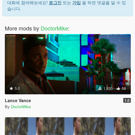
대화에 참여해보세요!
로그인
또는
가입
을 하면 댓글을 달 수 있
습니다.
More mods by
DoctorMike
:
5.0
1,930
58
Lance Vance
1.0
By
DoctorMike