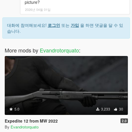
picture?
2026년 04월 01일
대화에 참여해보세요!
로그인
또는
가입
을 하면 댓글을 달 수 있
습니다.
More mods by
Evandrotorquato
:
5.0
3,233
30
Expedite 12 from MW 2022
2.0
By
Evandrotorquato