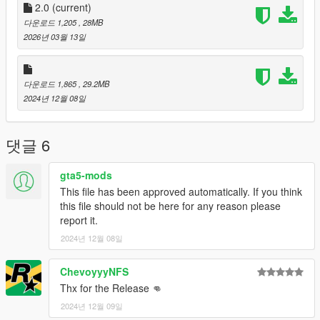
you post on the site.
2.0
(current)
--------------------------------------------------------------------------------
다운로드 1,205
, 28MB
---------------
2026년 03월 13일
Special thanks:
Scobalula - Greyhound & Cordyceps
Activision for the assets
다운로드 1,865
, 29.2MB
2024년 12월 08일
댓글 6
gta5-mods
This file has been approved automatically. If you think
this file should not be here for any reason please
report it.
2024년 12월 08일
ChevoyyyNFS
Thx for the Release 👊
2024년 12월 09일