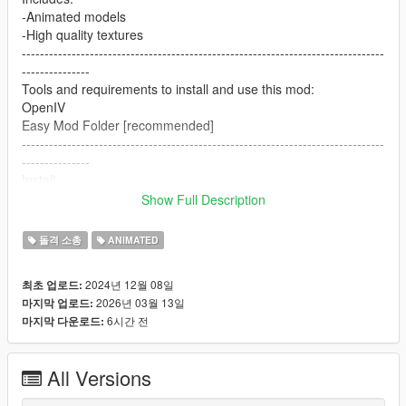
-Animated models
-High quality textures
--------------------------------------------------------------------------------
---------------
Tools and requirements to install and use this mod:
OpenIV
Easy Mod Folder [recommended]
--------------------------------------------------------------------------------
---------------
Install
1.Open OpenIV
Show Full Description
2. go to
mods/pdate/x64/dlcpacks/patchday8ng/dlc.rpf/x64/models/cdim
돌격 소총
ANIMATED
ages/weapons.rpf
or mods/update/x64/dlcpacks/EMF/dlc.rpf/x64/weapons.rpf
2024년 12월 08일
최초 업로드:
3. just put the files
2026년 03월 13일
마지막 업로드:
4. Enjoy
6시간 전
마지막 다운로드:
--------------------------------------------------------------------------------
---------------
Let me know what do you think about it in the comments.
All Versions
Dont repost on any other sites.
Feel free to edit the files just make sure to give me the credits if