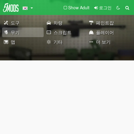
Show Adult
로그인
도구
차량
페인트잡
무기
스크립트
플레이어
맵
기타
더 보기