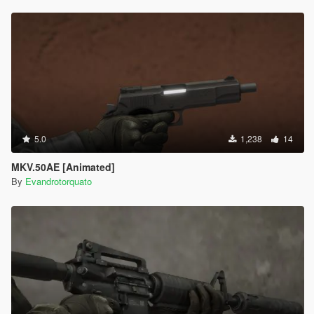
5.0
1,238
14
MKV.50AE [Animated]
By
Evandrotorquato