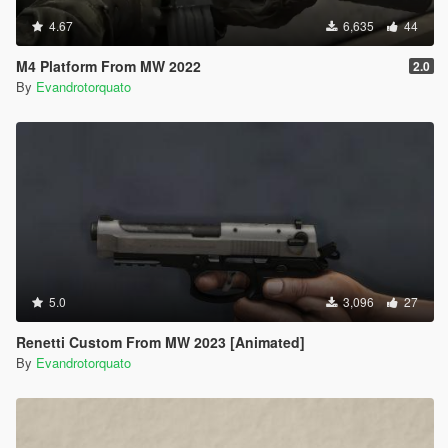
4.67
6,635
44
M4 Platform From MW 2022
2.0
By
Evandrotorquato
5.0
3,096
27
Renetti Custom From MW 2023 [Animated]
By
Evandrotorquato