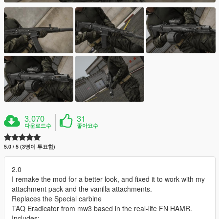
3,070
31
다운로드수
좋아요수
5.0 / 5 (3명이 투표함)
2.0
I remake the mod for a better look, and fixed it to work with my
attachment pack and the vanilla attachments.
Replaces the Special carbine
TAQ Eradicator from mw3 based in the real-life FN HAMR.
Includes: