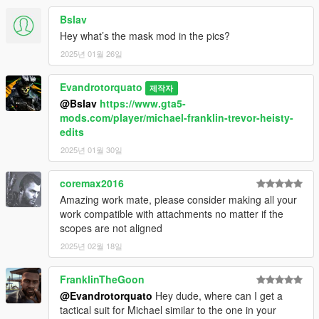
Bslav
Hey what’s the mask mod in the pics?
2025년 01월 26일
Evandrotorquato
제작자
@Bslav
https://www.gta5-
mods.com/player/michael-franklin-trevor-heisty-
edits
2025년 01월 30일
coremax2016
Amazing work mate, please consider making all your
work compatible with attachments no matter if the
scopes are not aligned
2025년 02월 18일
FranklinTheGoon
@Evandrotorquato
Hey dude, where can I get a
tactical suit for Michael similar to the one in your