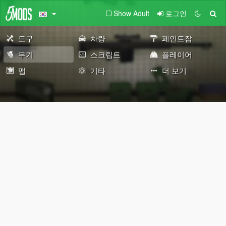
Show Adult
로그인
도구
차량
페인트잡
무기
스크립트
플레이어
맵
기타
더 보기