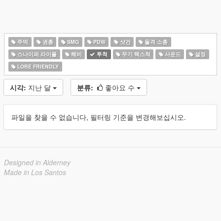
주먹
권총
SMG
PDW
샷건
돌격 소총
스나이퍼 라이플
헤비
투척
무기 텍스쳐
사운드
설정
LORE FRIENDLY
시각:
지난 달
분류:
좋아요 수
파일을 찾을 수 없습니다, 필터링 기준을 변경해보십시오.
Designed in Alderney
Made in Los Santos