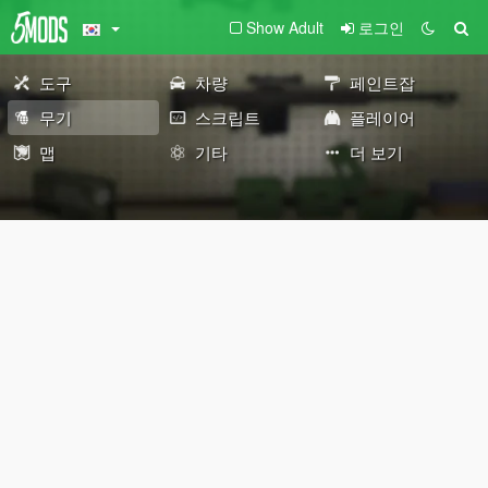
Show Adult
로그인
도구
차량
페인트잡
무기
스크립트
플레이어
맵
기타
더 보기