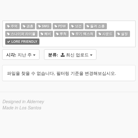
주먹
권총
SMG
PDW
샷건
돌격 소총
스나이퍼 라이플
헤비
투척
무기 텍스쳐
사운드
설정
LORE FRIENDLY
시각:
지난 주
분류:
최신 업로드
파일을 찾을 수 없습니다, 필터링 기준을 변경해보십시오.
Designed in Alderney
Made in Los Santos