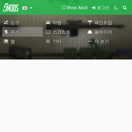
Show Adult
로그인
도구
차량
페인트잡
무기
스크립트
플레이어
맵
기타
더 보기