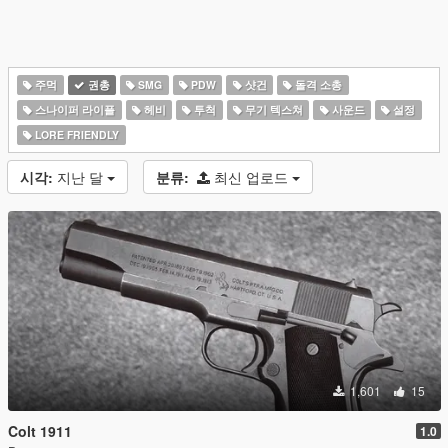
주먹
권총
SMG
PDW
샷건
돌격 소총
스나이퍼 라이플
헤비
투척
무기 텍스쳐
사운드
설정
LORE FRIENDLY
시각:
지난 달
분류:
최신 업로드
1,601
15
Colt 1911
1.0