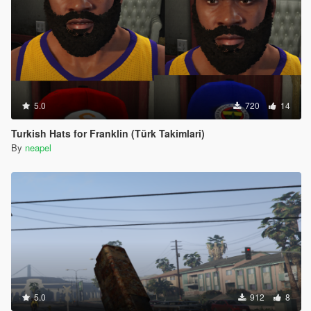
5.0
720
14
Turkish Hats for Franklin (Türk Takimlari)
By
neapel
5.0
912
8