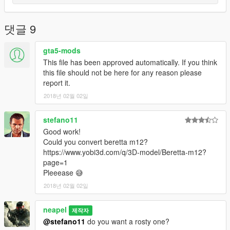
댓글 9
gta5-mods
This file has been approved automatically. If you think
this file should not be here for any reason please
report it.
2018년 02월 02일
stefano11
Good work!
Could you convert beretta m12?
https://www.yobi3d.com/q/3D-model/Beretta-m12?
page=1
Pleeease 😅
2018년 02월 02일
neapel
제작자
@stefano11
do you want a rosty one?