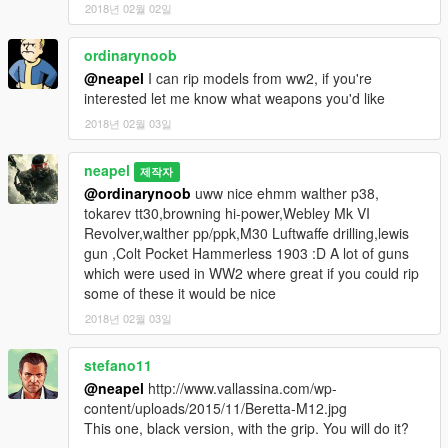
2018년 02월 02일
ordinarynoob
@neapel
I can rip models from ww2, if you're
interested let me know what weapons you'd like
2018년 02월 03일
neapel
제작자
@ordinarynoob
uww nice ehmm walther p38,
tokarev tt30,browning hi-power,Webley Mk VI
Revolver,walther pp/ppk,M30 Luftwaffe drilling,lewis
gun ,Colt Pocket Hammerless 1903 :D A lot of guns
which were used in WW2 where great if you could rip
some of these it would be nice
2018년 02월 03일
stefano11
@neapel
http://www.vallassina.com/wp-
content/uploads/2015/11/Beretta-M12.jpg
This one, black version, with the grip. You will do it?