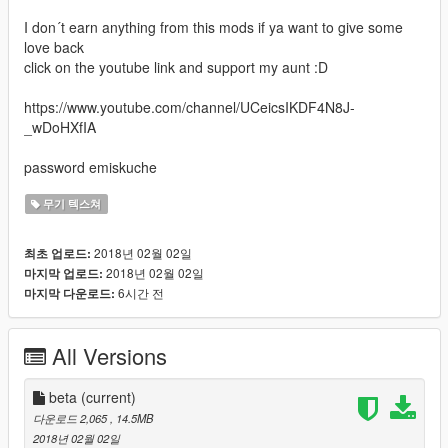
I don´t earn anything from this mods if ya want to give some
love back
click on the youtube link and support my aunt :D
https://www.youtube.com/channel/UCeicsIKDF4N8J-
_wDoHXfIA
password emiskuche
무기 텍스쳐
2018년 02월 02일
최초 업로드:
2018년 02월 02일
마지막 업로드:
6시간 전
마지막 다운로드:
All Versions
beta
(current)
다운로드 2,065
, 14.5MB
2018년 02월 02일