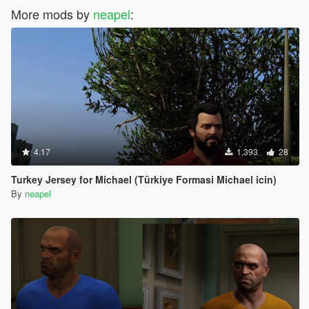
More mods by
neapel
:
4.17
1,393
28
Turkey Jersey for Michael (Türkiye Formasi Michael icin)
By
neapel