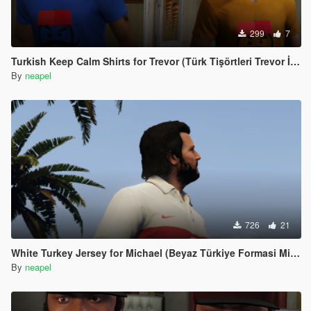
299
7
Turkish Keep Calm Shirts for Trevor (Türk Tişörtleri Trevor İçin)
By
neapel
726
21
White Turkey Jersey for Michael (Beyaz Türkiye Formasi Michael icin)
By
neapel