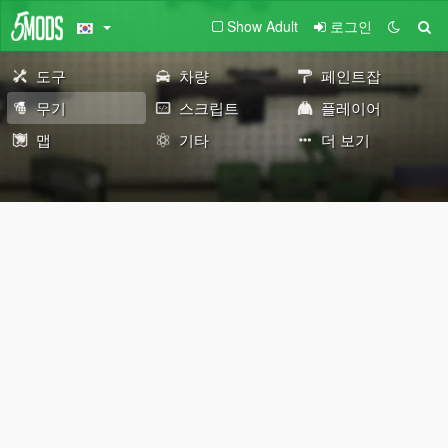
Show Adult
로그인
도구
차량
페인트잡
무기
스크립트
플레이어
맵
기타
더 보기