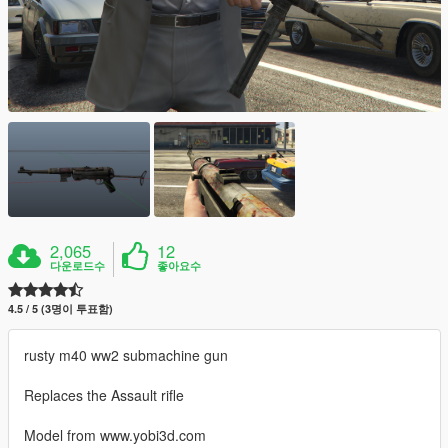
2,065
12
다운로드수
좋아요수
4.5 / 5 (3명이 투표함)
rusty m40 ww2 submachine gun
Replaces the Assault rifle
Model from www.yobi3d.com